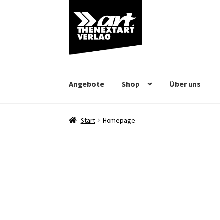
Zur
Zum
Navigation
Inhalt
springen
springen
Angebote
Shop
Über uns
Start
Homepage