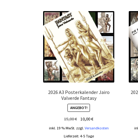
2026 A3 Posterkalender Jairo
202
Valverde Fantasy
ANGEBOT!
Ursprünglicher
Aktueller
15,00
€
10,00
€
Preis
Preis
inkl. 19 % MwSt.
zzgl.
Versandkosten
in
war:
ist:
Lieferzeit:
4-5 Tage