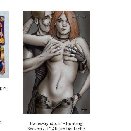
ogen
ler
en
Hades-Syndrom – Hunting
Season / HC Album Deutsch /