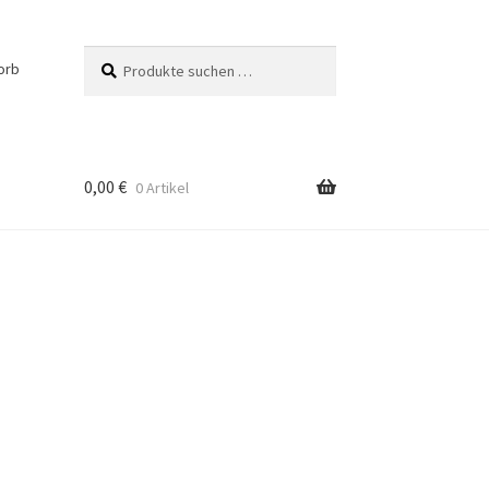
Suchen
Suchen
orb
nach:
0,00
€
0 Artikel