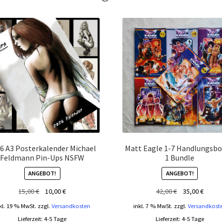
6 A3 Posterkalender Michael
Matt Eagle 1-7 Handlungsb
Feldmann Pin-Ups NSFW
1 Bundle
ANGEBOT!
ANGEBOT!
Ursprünglicher
Aktueller
Ursprünglicher
Aktuel
15,00
€
10,00
€
42,00
€
35,00
€
Preis
Preis
Preis
Preis
kl. 19 % MwSt.
zzgl.
Versandkosten
inkl. 7 % MwSt.
zzgl.
Versandkost
war:
ist:
war:
ist:
Lieferzeit:
4-5 Tage
Lieferzeit:
4-5 Tage