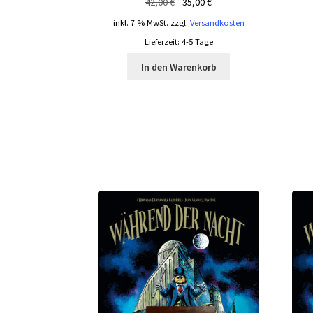
Ursprünglicher
Aktueller
42,00
€
35,00
€
Preis
Preis
inkl. 7 % MwSt.
zzgl.
Versandkosten
war:
ist:
Lieferzeit:
4-5 Tage
42,00 €
35,00 €.
In den Warenkorb