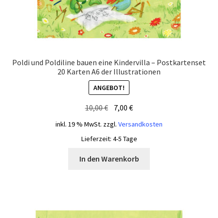
Poldi und Poldiline bauen eine Kindervilla – Postkartenset
20 Karten A6 der Illustrationen
ANGEBOT!
Ursprünglicher
Aktueller
10,00
€
7,00
€
Preis
Preis
inkl. 19 % MwSt.
zzgl.
Versandkosten
war:
ist:
Lieferzeit:
4-5 Tage
10,00 €
7,00 €.
In den Warenkorb