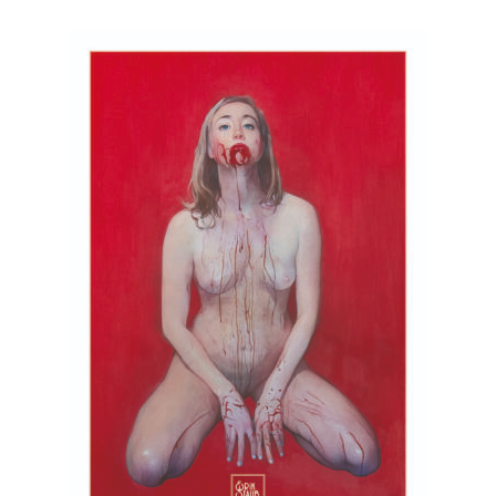
Aktualität
sortiert
WizKids HeroClix Indy
EGS European Grading Service
Originalart
Drucke Fine Art Prints
Sammelfiguren
Über uns