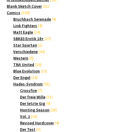
21
Produkte
Blank Sketch Cover
21
330
Produkte
Comics
330
Produkte
4
Bruchbach Serenade
4
4
Produkte
Link Fighters
4
14
Produkte
Matt Eagle
14
Produkte
27
SBK83 Erotik 18+
27
1
Produkte
Star Spartan
1
Produkt
43
Verschiedene
43
6
Produkte
Western
6
Produkte
16
TNA United
16
Produkte
13
Blue Evolution
13
14
Produkte
Der Engel
14
Produkte
91
Hades-Syndrom
91
7
Produkte
Crossfire
7
Produkte
11
Der freie Wille
11
9
Produkte
Der letzte Gig
9
Produkte
28
Hunting Season
28
18
Produkte
Vol. 1
18
Produkte
4
Revised Hardcover
4
3
Produkte
Der Test
3