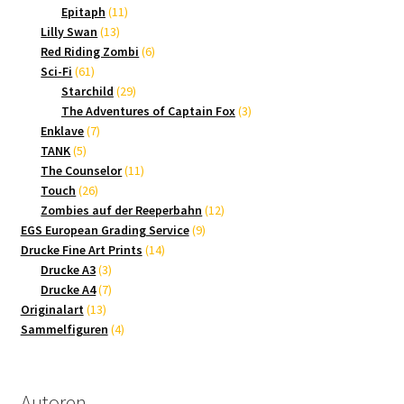
Produkte
11
Epitaph
11
13
Produkte
Lilly Swan
13
Produkte
6
Red Riding Zombi
6
61
Produkte
Sci-Fi
61
Produkte
29
Starchild
29
Produkte
3
The Adventures of Captain Fox
3
7
Produkte
Enklave
7
5
Produkte
TANK
5
Produkte
11
The Counselor
11
26
Produkte
Touch
26
Produkte
12
Zombies auf der Reeperbahn
12
9
Produkte
EGS European Grading Service
9
14
Produkte
Drucke Fine Art Prints
14
3
Produkte
Drucke A3
3
Produkte
7
Drucke A4
7
13
Produkte
Originalart
13
Produkte
4
Sammelfiguren
4
Produkte
Autoren