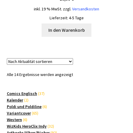
inkl. 19 % MwSt.
zzgl.
Versandkosten
Lieferzeit:
4-5 Tage
In den Warenkorb
Nach
Alle 14 Ergebnisse werden angezeigt
Aktualität
sortiert
37
Comics Englisch
37
2
Produkte
Kalender
2
Produkte
6
Poldi und Poldiline
6
65
Produkte
Variantcover
65
6
Produkte
Western
6
Produkte
32
WizKids HeroClix Indy
32
Produkte
92
Artbooks/Alben/Bücher
92