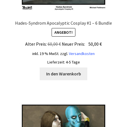
Hades-Syndrom Apocalyptic Cosplay #1 – 6 Bundle
ANGEBOT!
Ursprünglicher
Aktueller
Alter Preis:
60,00
€
Neuer Preis:
50,00
€
Preis
Preis
inkl. 19 % MwSt.
zzgl.
Versandkosten
war:
ist:
Lieferzeit:
4-5 Tage
60,00 €
50,00 €.
In den Warenkorb