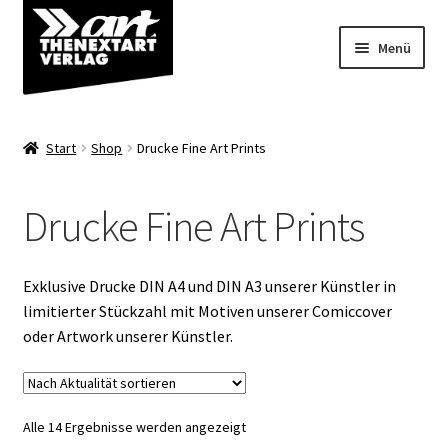
Zur
Zum
Menü
Navigation
Inhalt
springen
springen
Angebote
Start
Shop
Drucke Fine Art Prints
Unterm
Shop
öffnen
Drucke Fine Art Prints
Comics
Variantcover
Exklusive Drucke DIN A4 und DIN A3 unserer Künstler in
limitierter Stückzahl mit Motiven unserer Comiccover
Blank Sketch Cover
oder Artwork unserer Künstler.
Artbooks/Alben/Bücher
Nach
Alle 14 Ergebnisse werden angezeigt
Poldi und Poldiline