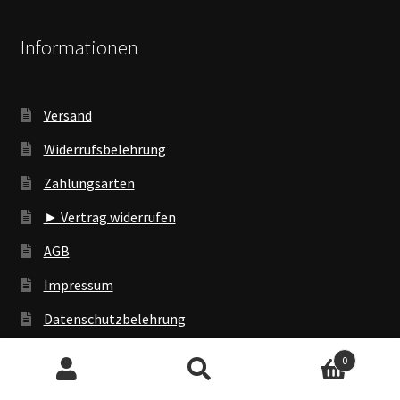
Informationen
Versand
Widerrufsbelehrung
Zahlungsarten
► Vertrag widerrufen
AGB
Impressum
Datenschutzbelehrung
0
Suchen
Suchen
Dein Konto