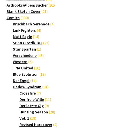
Produkte
92
Artbooks/Alben/Bücher
92
21
Produkte
Blank Sketch Cover
21
330
Produkte
Comics
330
Produkte
4
Bruchbach Serenade
4
4
Produkte
Link Fighters
4
14
Produkte
Matt Eagle
14
Produkte
27
SBK83 Erotik 18+
27
1
Produkte
Star Spartan
1
Produkt
43
Verschiedene
43
6
Produkte
Western
6
Produkte
16
TNA United
16
Produkte
13
Blue Evolution
13
14
Produkte
Der Engel
14
Produkte
91
Hades-Syndrom
91
7
Produkte
Crossfire
7
Produkte
11
Der freie Wille
11
9
Produkte
Der letzte Gig
9
Produkte
28
Hunting Season
28
18
Produkte
Vol. 1
18
Produkte
4
Revised Hardcover
4