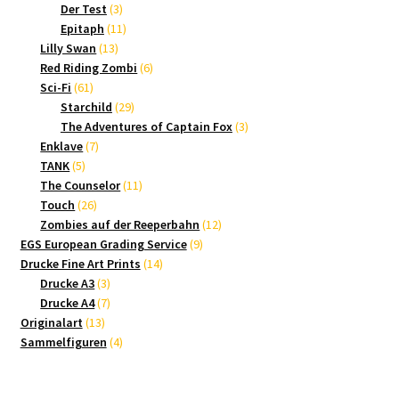
3
Produkte
Der Test
3
Produkte
11
Epitaph
11
13
Produkte
Lilly Swan
13
Produkte
6
Red Riding Zombi
6
61
Produkte
Sci-Fi
61
Produkte
29
Starchild
29
Produkte
3
The Adventures of Captain Fox
3
7
Produkte
Enklave
7
5
Produkte
TANK
5
Produkte
11
The Counselor
11
26
Produkte
Touch
26
Produkte
12
Zombies auf der Reeperbahn
12
9
Produkte
EGS European Grading Service
9
14
Produkte
Drucke Fine Art Prints
14
3
Produkte
Drucke A3
3
Produkte
7
Drucke A4
7
13
Produkte
Originalart
13
Produkte
4
Sammelfiguren
4
Produkte