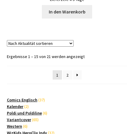
In den Warenkorb
Nach
Ergebnisse 1 – 15 von 21 werden angezeigt
Aktualität
sortiert
1
2
37
Comics Englisch
37
2
Produkte
Kalender
2
Produkte
6
Poldi und Poldiline
6
65
Produkte
Variantcover
65
6
Produkte
Western
6
Produkte
32
WizKids HeroClix Indy
32