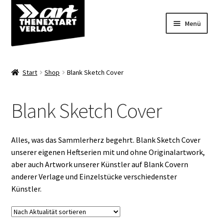
Zur
Zum
Menü
Navigation
Inhalt
springen
springen
Angebote
Start
Shop
Blank Sketch Cover
Unterm
Shop
öffnen
Blank Sketch Cover
Comics
Variantcover
Alles, was das Sammlerherz begehrt. Blank Sketch Cover
unserer eigenen Heftserien mit und ohne Originalartwork,
Blank Sketch Cover
aber auch Artwork unserer Künstler auf Blank Covern
anderer Verlage und Einzelstücke verschiedenster
Artbooks/Alben/Bücher
Künstler.
Poldi und Poldiline