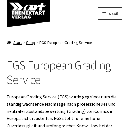
Zur
Zum
Menü
Navigation
Inhalt
springen
springen
Angebote
Start
Shop
EGS European Grading Service
Unterm
Shop
öffnen
EGS European Grading
Comics
Service
Variantcover
Blank Sketch Cover
European Grading Service (EGS) wurde gegründet um die
ständig wachsende Nachfrage nach professioneller und
Artbooks/Alben/Bücher
neutraler Zustandsbewertung (Grading) von Comics in
Europa sicherzustellen. EGS steht für eine hohe
Zuverlässigkeit und umfangreiches Know-How bei der
Poldi und Poldiline