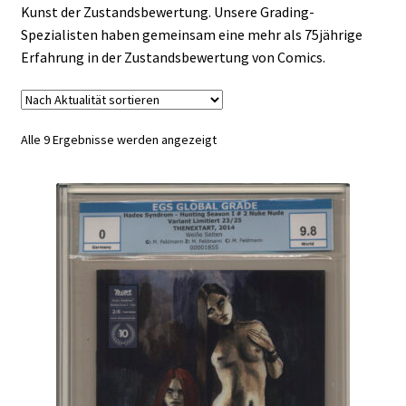
Kunst der Zustandsbewertung. Unsere Grading-
Spezialisten haben gemeinsam eine mehr als 75jährige
WizKids HeroClix Indy
Erfahrung in der Zustandsbewertung von Comics.
EGS European Grading Service
Originalart
Nach
Alle 9 Ergebnisse werden angezeigt
Aktualität
sortiert
Drucke Fine Art Prints
Sammelfiguren
Über uns