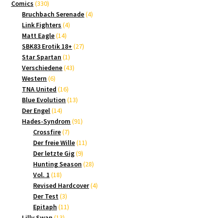
330
Produkte
Comics
330
Produkte
4
Bruchbach Serenade
4
4
Produkte
Link Fighters
4
14
Produkte
Matt Eagle
14
Produkte
27
SBK83 Erotik 18+
27
1
Produkte
Star Spartan
1
Produkt
43
Verschiedene
43
6
Produkte
Western
6
Produkte
16
TNA United
16
Produkte
13
Blue Evolution
13
14
Produkte
Der Engel
14
Produkte
91
Hades-Syndrom
91
7
Produkte
Crossfire
7
Produkte
11
Der freie Wille
11
9
Produkte
Der letzte Gig
9
Produkte
28
Hunting Season
28
18
Produkte
Vol. 1
18
Produkte
4
Revised Hardcover
4
3
Produkte
Der Test
3
Produkte
11
Epitaph
11
13
Produkte
Lilly Swan
13