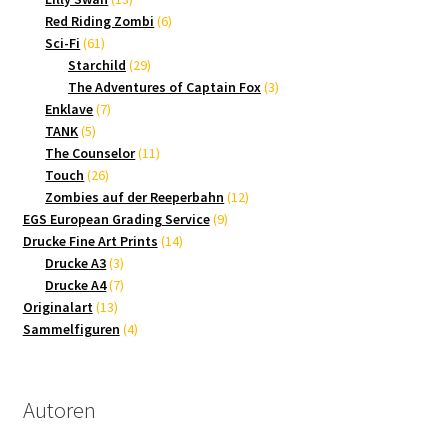
Produkte
6
Red Riding Zombi
6
61
Produkte
Sci-Fi
61
Produkte
29
Starchild
29
Produkte
3
The Adventures of Captain Fox
3
7
Produkte
Enklave
7
5
Produkte
TANK
5
Produkte
11
The Counselor
11
26
Produkte
Touch
26
Produkte
12
Zombies auf der Reeperbahn
12
9
Produkte
EGS European Grading Service
9
14
Produkte
Drucke Fine Art Prints
14
3
Produkte
Drucke A3
3
Produkte
7
Drucke A4
7
13
Produkte
Originalart
13
Produkte
4
Sammelfiguren
4
Produkte
Autoren