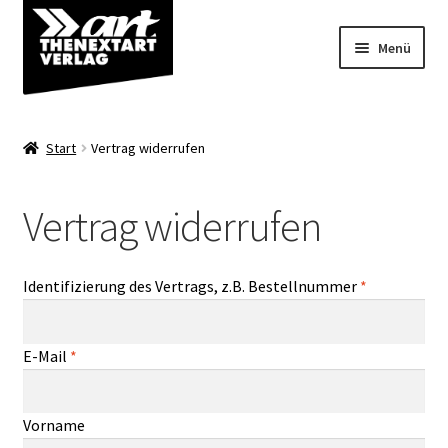
Zur
Zum
Menü
Navigation
Inhalt
springen
springen
Angebote
Start
Vertrag widerrufen
Unterm
Shop
öffnen
Vertrag widerrufen
Über uns
Identifizierung des Vertrags, z.B. Bestellnummer
*
E-Mail
*
E
Vorname