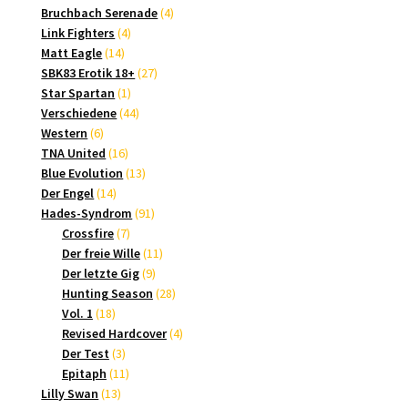
Produkte
4
Bruchbach Serenade
4
*
4
Produkte
Link Fighters
4
14
Produkte
Matt Eagle
14
Produkte
27
SBK83 Erotik 18+
27
1
Produkte
Star Spartan
1
Produkt
44
Verschiedene
44
6
Produkte
Western
6
Produkte
16
TNA United
16
Produkte
13
Blue Evolution
13
14
Produkte
Der Engel
14
Produkte
91
Hades-Syndrom
91
7
Produkte
Crossfire
7
Produkte
11
Der freie Wille
11
9
Produkte
Der letzte Gig
9
Produkte
28
Hunting Season
28
18
Produkte
Vol. 1
18
Produkte
4
Revised Hardcover
4
3
Produkte
Der Test
3
Produkte
11
Epitaph
11
13
Produkte
Lilly Swan
13