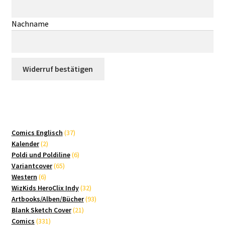
-
M
Nachname
a
i
l
(
Widerruf bestätigen
w
i
e
d
e
37
Comics Englisch
37
r
2
Produkte
Kalender
2
h
Produkte
6
Poldi und Poldiline
6
o
65
Produkte
Variantcover
65
6
Produkte
l
Western
6
Produkte
32
WizKids HeroClix Indy
32
e
Produkte
93
Artbooks/Alben/Bücher
93
n
21
Produkte
Blank Sketch Cover
21
)
331
Produkte
Comics
331