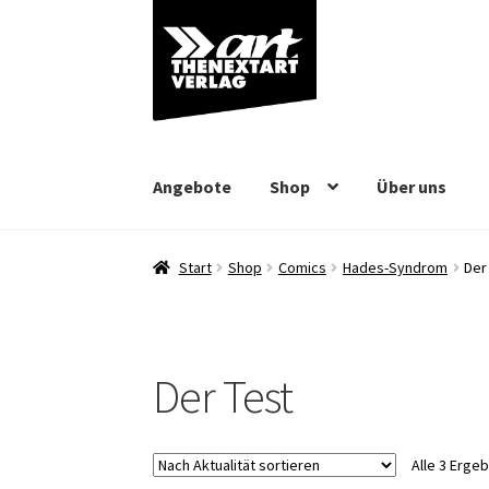
Zur
Zum
Navigation
Inhalt
springen
springen
Angebote
Shop
Über uns
Start
Shop
Comics
Hades-Syndrom
Der
Der Test
Alle 3 Erge