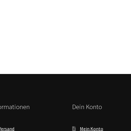
formationen
Dein Konto
Versand
Mein Konto