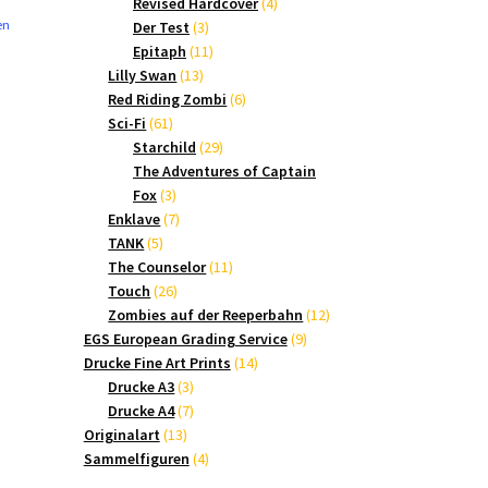
Produkte
4
Revised Hardcover
4
3
Produkte
en
Der Test
3
Produkte
11
Epitaph
11
13
Produkte
Lilly Swan
13
Produkte
6
Red Riding Zombi
6
61
Produkte
Sci-Fi
61
Produkte
29
Starchild
29
Produkte
The Adventures of Captain
3
Fox
3
Produkte
7
Enklave
7
5
Produkte
TANK
5
Produkte
11
The Counselor
11
26
Produkte
Touch
26
Produkte
12
Zombies auf der Reeperbahn
12
9
Produkte
EGS European Grading Service
9
14
Produkte
Drucke Fine Art Prints
14
3
Produkte
Drucke A3
3
Produkte
7
Drucke A4
7
13
Produkte
Originalart
13
Produkte
4
Sammelfiguren
4
Produkte