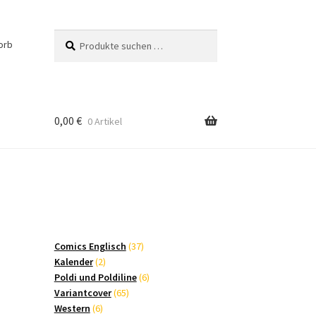
Suchen
Suchen
orb
nach:
0,00
€
0 Artikel
37
Comics Englisch
37
2
Produkte
Kalender
2
Produkte
6
Poldi und Poldiline
6
65
Produkte
Variantcover
65
6
Produkte
Western
6