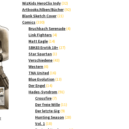
Produkte
32
WizKids HeroClix Indy
32
Produkte
92
Artbooks/Alben/Bücher
92
21
Produkte
Blank Sketch Cover
21
330
Produkte
Comics
330
Produkte
4
Bruchbach Serenade
4
4
Produkte
Link Fighters
4
14
Produkte
Matt Eagle
14
Produkte
27
SBK83 Erotik 18+
27
1
Produkte
Star Spartan
1
Produkt
43
Verschiedene
43
6
Produkte
Western
6
Produkte
16
TNA United
16
Produkte
13
Blue Evolution
13
14
Produkte
Der Engel
14
Produkte
91
Hades-Syndrom
91
7
Produkte
Crossfire
7
Produkte
11
Der freie Wille
11
9
Produkte
Der letzte Gig
9
Produkte
28
Hunting Season
28
t
18
Produkte
Vol. 1
18