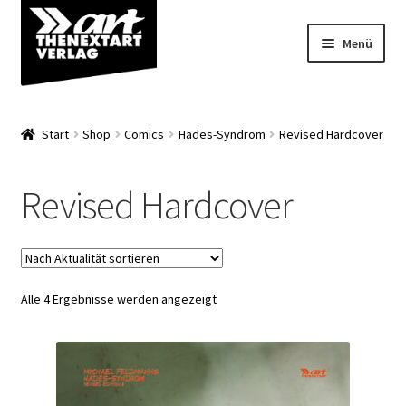
Zur
Zum
Menü
Navigation
Inhalt
springen
springen
Angebote
Start
Shop
Comics
Hades-Syndrom
Revised Hardcover
Unterm
Shop
öffnen
Revised Hardcover
Über uns
Nach
Alle 4 Ergebnisse werden angezeigt
Aktualität
sortiert