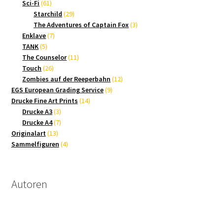
61
Produkte
Sci-Fi
61
Produkte
29
Starchild
29
Produkte
3
The Adventures of Captain Fox
3
7
Produkte
Enklave
7
5
Produkte
TANK
5
Produkte
11
The Counselor
11
26
Produkte
Touch
26
Produkte
12
Zombies auf der Reeperbahn
12
9
Produkte
EGS European Grading Service
9
14
Produkte
Drucke Fine Art Prints
14
3
Produkte
Drucke A3
3
Produkte
7
Drucke A4
7
13
Produkte
Originalart
13
Produkte
4
Sammelfiguren
4
Produkte
Autoren