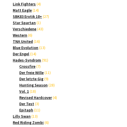
4
Produkte
Link Fighters
4
14
Produkte
Matt Eagle
14
Produkte
27
SBK83 Erotik 18+
27
1
Produkte
Star Spartan
1
Produkt
43
Verschiedene
43
6
Produkte
Western
6
Produkte
16
TNA United
16
Produkte
13
Blue Evolution
13
14
Produkte
Der Engel
14
Produkte
91
Hades-Syndrom
91
7
Produkte
Crossfire
7
Produkte
11
Der freie Wille
11
9
Produkte
Der letzte Gig
9
Produkte
28
Hunting Season
28
18
Produkte
Vol. 1
18
Produkte
4
Revised Hardcover
4
3
Produkte
Der Test
3
Produkte
11
Epitaph
11
13
Produkte
Lilly Swan
13
Produkte
6
Red Riding Zombi
6