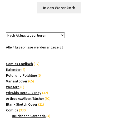
In den Warenkorb
Nach
Alle 4 Ergebnisse werden angezeigt
Aktualität
sortiert
37
Comics Englisch
37
2
Produkte
Kalender
2
Produkte
6
Poldi und Poldiline
6
65
Produkte
Variantcover
65
6
Produkte
Western
6
Produkte
32
WizKids HeroClix Indy
32
Produkte
92
Artbooks/Alben/Bücher
92
21
Produkte
Blank Sketch Cover
21
330
Produkte
Comics
330
Produkte
4
Bruchbach Serenade
4