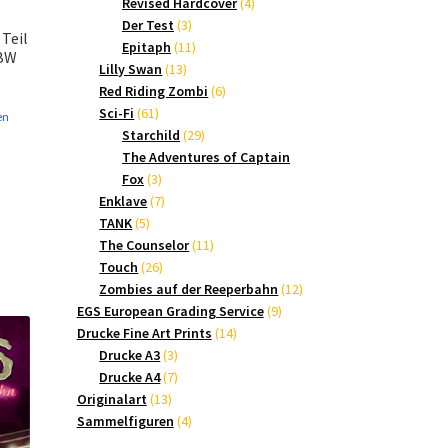
Produkte
4
Revised Hardcover
4
3
Produkte
Der Test
3
Teil
Produkte
11
Epitaph
11
 BW
13
Produkte
Lilly Swan
13
Produkte
6
Red Riding Zombi
6
61
Produkte
Sci-Fi
61
en
Produkte
29
Starchild
29
Produkte
The Adventures of Captain
3
Fox
3
Produkte
7
Enklave
7
5
Produkte
TANK
5
Produkte
11
The Counselor
11
26
Produkte
Touch
26
Produkte
12
Zombies auf der Reeperbahn
12
9
Produkte
EGS European Grading Service
9
14
Produkte
Drucke Fine Art Prints
14
3
Produkte
Drucke A3
3
Produkte
7
Drucke A4
7
13
Produkte
Originalart
13
Produkte
4
Sammelfiguren
4
Produkte