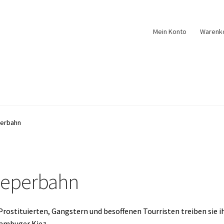
Mein Konto
Warenk
perbahn
eeperbahn
rostituierten, Gangstern und besoffenen Tourristen treiben sie i
 Hambuger Kiez…