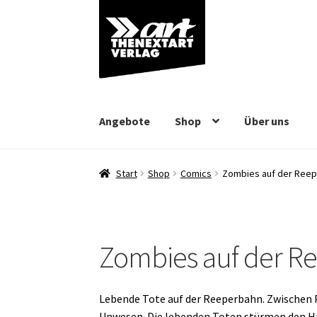
Zur
Zum
Navigation
Inhalt
springen
springen
Angebote
Shop
Über uns
Start
Shop
Comics
Zombies auf der Ree
Zombies auf der R
Lebende Tote auf der Reeperbahn. Zwischen P
Unwesen. Die lebenden Toten stürmen den