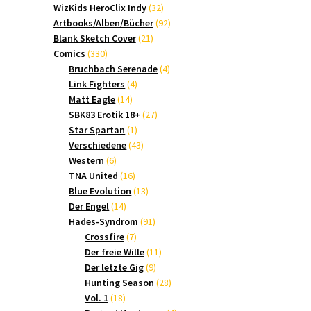
Produkte
32
WizKids HeroClix Indy
32
Produkte
92
Artbooks/Alben/Bücher
92
21
Produkte
Blank Sketch Cover
21
330
Produkte
Comics
330
Produkte
4
Bruchbach Serenade
4
4
Produkte
Link Fighters
4
14
Produkte
Matt Eagle
14
Produkte
27
SBK83 Erotik 18+
27
1
Produkte
Star Spartan
1
Produkt
43
Verschiedene
43
6
Produkte
Western
6
Produkte
16
TNA United
16
Produkte
13
Blue Evolution
13
14
Produkte
Der Engel
14
Produkte
91
Hades-Syndrom
91
7
Produkte
Crossfire
7
Produkte
11
Der freie Wille
11
9
Produkte
Der letzte Gig
9
Produkte
28
Hunting Season
28
18
Produkte
Vol. 1
18