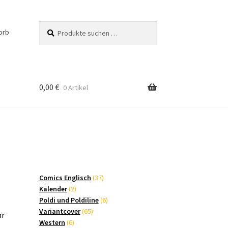
Suchen
Suchen
orb
nach:
0,00
€
0 Artikel
37
Comics Englisch
37
2
Produkte
Kalender
2
Produkte
6
Poldi und Poldiline
6
65
Produkte
Variantcover
65
hr
6
Produkte
Western
6