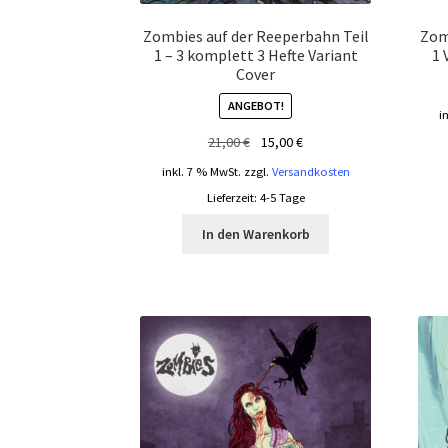
Zombies auf der Reeperbahn Teil
Zom
1 – 3 komplett 3 Hefte Variant
1 
Cover
ANGEBOT!
i
Ursprünglicher
Aktueller
21,00
€
15,00
€
Preis
Preis
inkl. 7 % MwSt.
zzgl.
Versandkosten
war:
ist:
Lieferzeit:
4-5 Tage
21,00 €
15,00 €.
In den Warenkorb