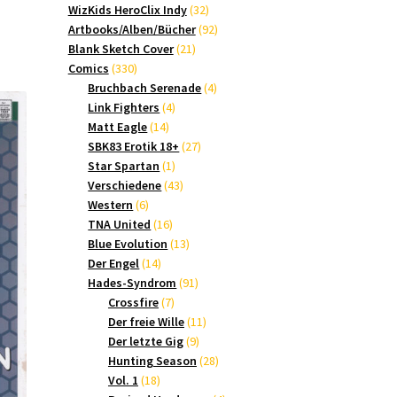
Produkte
32
WizKids HeroClix Indy
32
Produkte
92
Artbooks/Alben/Bücher
92
21
Produkte
Blank Sketch Cover
21
330
Produkte
Comics
330
Produkte
4
Bruchbach Serenade
4
4
Produkte
Link Fighters
4
14
Produkte
Matt Eagle
14
Produkte
27
SBK83 Erotik 18+
27
1
Produkte
Star Spartan
1
Produkt
43
Verschiedene
43
6
Produkte
Western
6
Produkte
16
TNA United
16
Produkte
13
Blue Evolution
13
14
Produkte
Der Engel
14
Produkte
91
Hades-Syndrom
91
7
Produkte
Crossfire
7
Produkte
11
Der freie Wille
11
9
Produkte
Der letzte Gig
9
Produkte
28
Hunting Season
28
18
Produkte
Vol. 1
18