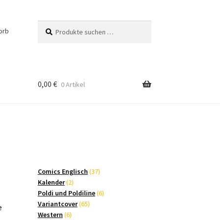
Suchen
Suchen
orb
nach:
0,00
€
0 Artikel
37
Comics Englisch
37
2
Produkte
Kalender
2
Produkte
6
Poldi und Poldiline
6
65
Produkte
Variantcover
65
e
6
Produkte
Western
6