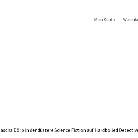
Mein Konto
Warenk
ascha Dörp in der düstere Science Fiction auf Hardboiled Detectiv