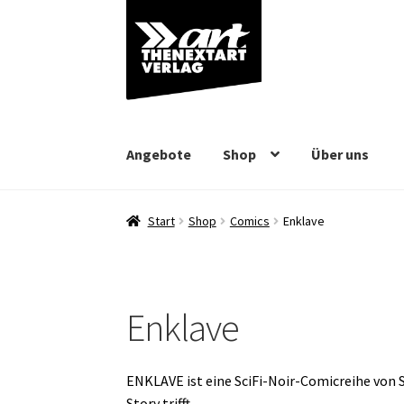
Zur
Zum
Navigation
Inhalt
springen
springen
Angebote
Shop
Über uns
Start
Shop
Comics
Enklave
Enklave
ENKLAVE ist eine SciFi-Noir-Comicreihe von S
Story trifft.