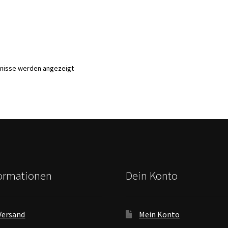
Nach
bnisse werden angezeigt
Aktualität
sortiert
formationen
Dein Konto
Versand
Mein Konto