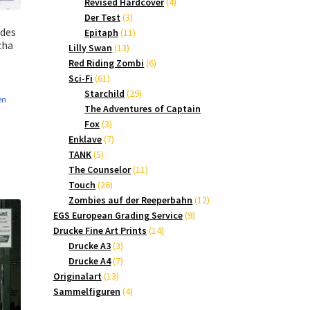
Produkte
4
Revised Hardcover
4
3
Produkte
Der Test
3
des
Produkte
11
Epitaph
11
cha
13
Produkte
Lilly Swan
13
Produkte
6
Red Riding Zombi
6
61
Produkte
Sci-Fi
61
Produkte
29
Starchild
29
en
Produkte
The Adventures of Captain
3
Fox
3
Produkte
7
Enklave
7
5
Produkte
TANK
5
Produkte
11
The Counselor
11
26
Produkte
Touch
26
Produkte
12
Zombies auf der Reeperbahn
12
9
Produkte
EGS European Grading Service
9
14
Produkte
Drucke Fine Art Prints
14
3
Produkte
Drucke A3
3
Produkte
7
Drucke A4
7
13
Produkte
Originalart
13
Produkte
4
Sammelfiguren
4
Produkte