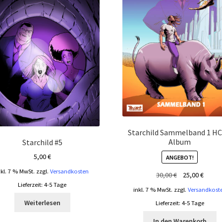
Starchild Sammelband 1 HC
Album
Starchild #5
5,00
€
ANGEBOT!
nkl. 7 % MwSt.
zzgl.
Versandkosten
Ursprünglicher
Aktuel
30,00
€
25,00
€
Lieferzeit:
4-5 Tage
Preis
Preis
inkl. 7 % MwSt.
zzgl.
Versandkost
war:
ist:
Weiterlesen
Lieferzeit:
4-5 Tage
30,00 €
25,00 
In den Warenkorb