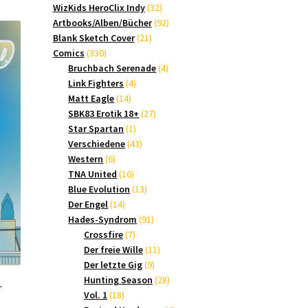
Produkte
32
WizKids HeroClix Indy
32
Produkte
92
Artbooks/Alben/Bücher
92
21
Produkte
Blank Sketch Cover
21
330
Produkte
Comics
330
Produkte
4
Bruchbach Serenade
4
4
Produkte
Link Fighters
4
14
Produkte
Matt Eagle
14
Produkte
27
SBK83 Erotik 18+
27
1
Produkte
Star Spartan
1
Produkt
43
Verschiedene
43
6
Produkte
Western
6
Produkte
16
TNA United
16
Produkte
13
Blue Evolution
13
14
Produkte
Der Engel
14
Produkte
91
Hades-Syndrom
91
7
Produkte
Crossfire
7
Produkte
11
Der freie Wille
11
9
Produkte
Der letzte Gig
9
Produkte
28
Hunting Season
28
r
18
Produkte
Vol. 1
18