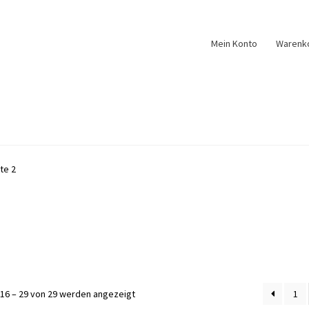
Mein Konto
Warenk
te 2
Nach
16 – 29 von 29 werden angezeigt
1
Aktualität