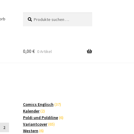
Suchen
Suchen
orb
nach:
0,00
€
0 Artikel
37
Comics Englisch
37
2
Produkte
Kalender
2
Produkte
6
Poldi und Poldiline
6
65
Produkte
Variantcover
65
2
6
Produkte
Western
6