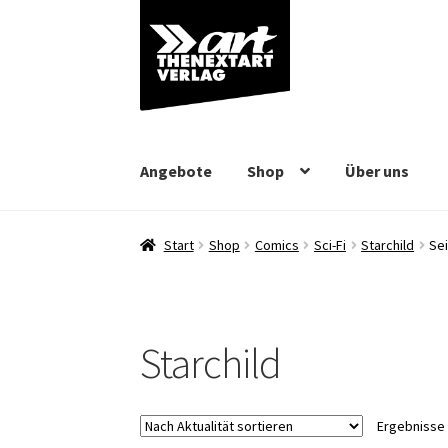
Zur
Zum
Navigation
Inhalt
springen
springen
Angebote
Shop
Über uns
Start
Shop
Comics
Sci-Fi
Starchild
Sei
Starchild
Ergebnisse 