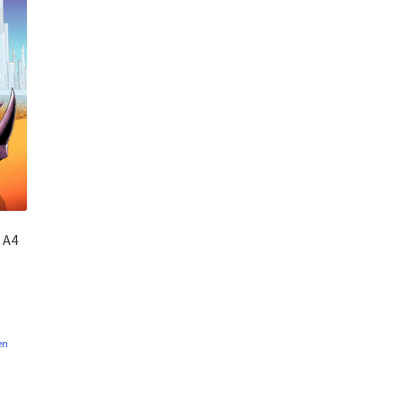
 A4
ler
en
€.