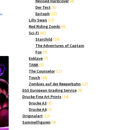
Produkte
4
Revised Hardcover
4
3
Produkte
Der Test
3
Produkte
11
Epitaph
11
en
13
Produkte
Lilly Swan
13
Produkte
6
Red Riding Zombi
6
61
Produkte
Sci-Fi
61
Produkte
29
Starchild
29
Produkte
The Adventures of Captain
3
Fox
3
Produkte
7
Enklave
7
5
Produkte
TANK
5
Produkte
11
The Counselor
11
26
Produkte
Touch
26
Produkte
12
Zombies auf der Reeperbahn
12
9
Produkte
EGS European Grading Service
9
14
Produkte
Drucke Fine Art Prints
14
3
Produkte
Drucke A3
3
Produkte
7
Drucke A4
7
13
Produkte
Originalart
13
Produkte
4
Sammelfiguren
4
Produkte