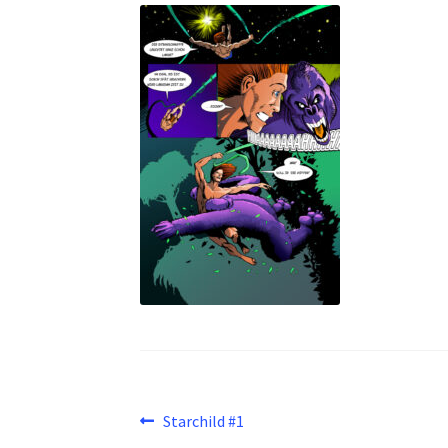
Beitragsnavigation
Vorheriger
Starchild #1
Beitrag: