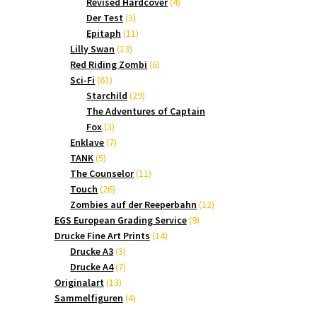
Produkte
4
Revised Hardcover
4
3
Produkte
Der Test
3
Produkte
11
Epitaph
11
13
Produkte
Lilly Swan
13
Produkte
6
Red Riding Zombi
6
61
Produkte
Sci-Fi
61
Produkte
29
Starchild
29
Produkte
The Adventures of Captain
3
Fox
3
Produkte
7
Enklave
7
5
Produkte
TANK
5
Produkte
11
The Counselor
11
26
Produkte
Touch
26
Produkte
12
Zombies auf der Reeperbahn
12
9
Produkte
EGS European Grading Service
9
14
Produkte
Drucke Fine Art Prints
14
3
Produkte
Drucke A3
3
Produkte
7
Drucke A4
7
13
Produkte
Originalart
13
Produkte
4
Sammelfiguren
4
Produkte