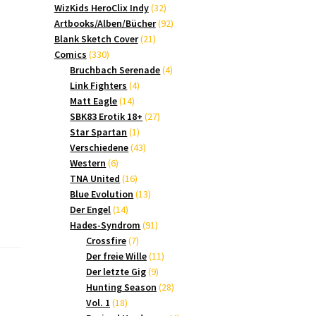
Produkte
32
WizKids HeroClix Indy
32
Produkte
92
Artbooks/Alben/Bücher
92
21
Produkte
Blank Sketch Cover
21
330
Produkte
Comics
330
Produkte
4
Bruchbach Serenade
4
4
Produkte
Link Fighters
4
14
Produkte
Matt Eagle
14
Produkte
27
SBK83 Erotik 18+
27
1
Produkte
Star Spartan
1
Produkt
43
Verschiedene
43
6
Produkte
Western
6
Produkte
16
TNA United
16
Produkte
13
Blue Evolution
13
14
Produkte
Der Engel
14
Produkte
91
Hades-Syndrom
91
7
Produkte
Crossfire
7
Produkte
11
Der freie Wille
11
9
Produkte
Der letzte Gig
9
Produkte
28
Hunting Season
28
18
Produkte
Vol. 1
18