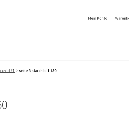
Mein Konto
Warenk
rchild #1
seite 3 starchild 1 150
50