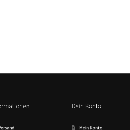
formationen
Dein Konto
Versand
Mein Konto