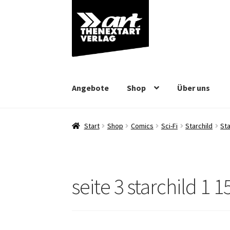
Zur
Zum
Navigation
Inhalt
springen
springen
Angebote
Shop
Über uns
Start
Shop
Comics
Sci-Fi
Starchild
Sta
seite 3 starchild 1 1