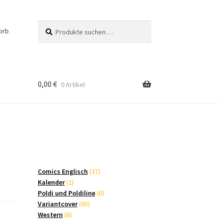
Suchen
Suchen
orb
nach:
0,00
€
0 Artikel
37
Comics Englisch
37
2
Produkte
Kalender
2
Produkte
6
Poldi und Poldiline
6
65
Produkte
Variantcover
65
6
Produkte
Western
6