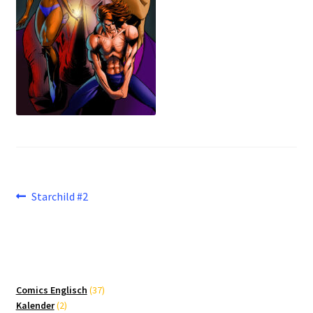
Beitragsnavigation
Vorheriger
Starchild #2
Beitrag:
37
Comics Englisch
37
2
Produkte
Kalender
2