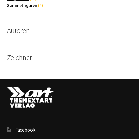
Produkte
4
Sammelfiguren
4
Produkte
Autoren
Zeichner
Facebook