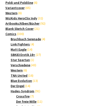
Produkte
6
Poldi und Poldiline
6
65
Produkte
Variantcover
65
6
Produkte
Western
6
Produkte
32
WizKids HeroClix Indy
32
Produkte
92
Artbooks/Alben/Bücher
92
21
Produkte
Blank Sketch Cover
21
330
Produkte
Comics
330
Produkte
4
Bruchbach Serenade
4
4
Produkte
Link Fighters
4
14
Produkte
Matt Eagle
14
Produkte
27
SBK83 Erotik 18+
27
1
Produkte
Star Spartan
1
Produkt
43
Verschiedene
43
6
Produkte
Western
6
Produkte
16
TNA United
16
Produkte
13
Blue Evolution
13
14
Produkte
Der Engel
14
Produkte
91
Hades-Syndrom
91
7
Produkte
Crossfire
7
Produkte
11
Der freie Wille
11