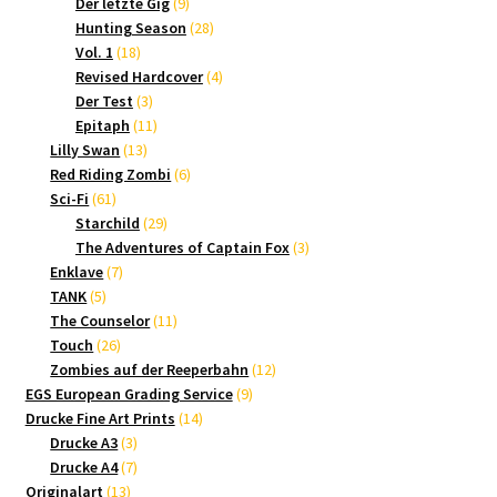
9
Produkte
Der letzte Gig
9
Produkte
28
Hunting Season
28
18
Produkte
Vol. 1
18
Produkte
4
Revised Hardcover
4
3
Produkte
Der Test
3
Produkte
11
Epitaph
11
13
Produkte
Lilly Swan
13
Produkte
6
Red Riding Zombi
6
61
Produkte
Sci-Fi
61
Produkte
29
Starchild
29
Produkte
3
The Adventures of Captain Fox
3
7
Produkte
Enklave
7
5
Produkte
TANK
5
Produkte
11
The Counselor
11
26
Produkte
Touch
26
Produkte
12
Zombies auf der Reeperbahn
12
9
Produkte
EGS European Grading Service
9
14
Produkte
Drucke Fine Art Prints
14
3
Produkte
Drucke A3
3
Produkte
7
Drucke A4
7
13
Produkte
Originalart
13