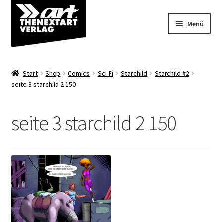
Zur
Zum
Menü
Navigation
Inhalt
springen
springen
Angebote
Start
Shop
Comics
Sci-Fi
Starchild
Starchild #2
Unterm
seite 3 starchild 2 150
Shop
öffnen
Über uns
seite 3 starchild 2 150