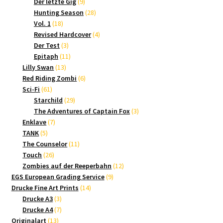
9
Produkte
Der letzte Gig
9
Produkte
28
Hunting Season
28
18
Produkte
Vol. 1
18
Produkte
4
Revised Hardcover
4
3
Produkte
Der Test
3
Produkte
11
Epitaph
11
13
Produkte
Lilly Swan
13
Produkte
6
Red Riding Zombi
6
61
Produkte
Sci-Fi
61
Produkte
29
Starchild
29
Produkte
3
The Adventures of Captain Fox
3
7
Produkte
Enklave
7
5
Produkte
TANK
5
Produkte
11
The Counselor
11
26
Produkte
Touch
26
Produkte
12
Zombies auf der Reeperbahn
12
9
Produkte
EGS European Grading Service
9
14
Produkte
Drucke Fine Art Prints
14
3
Produkte
Drucke A3
3
Produkte
7
Drucke A4
7
13
Produkte
Originalart
13