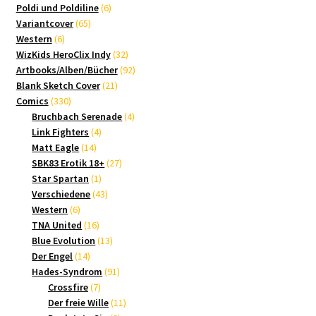
Produkte
6
Poldi und Poldiline
6
65
Produkte
Variantcover
65
6
Produkte
Western
6
Produkte
32
WizKids HeroClix Indy
32
Produkte
92
Artbooks/Alben/Bücher
92
21
Produkte
Blank Sketch Cover
21
330
Produkte
Comics
330
Produkte
4
Bruchbach Serenade
4
4
Produkte
Link Fighters
4
14
Produkte
Matt Eagle
14
Produkte
27
SBK83 Erotik 18+
27
1
Produkte
Star Spartan
1
Produkt
43
Verschiedene
43
6
Produkte
Western
6
Produkte
16
TNA United
16
Produkte
13
Blue Evolution
13
14
Produkte
Der Engel
14
Produkte
91
Hades-Syndrom
91
7
Produkte
Crossfire
7
Produkte
11
Der freie Wille
11