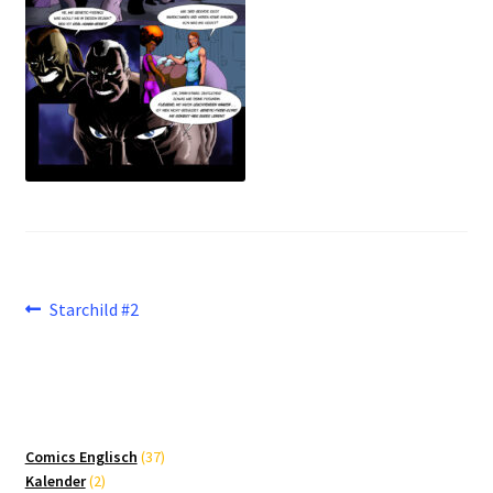
Beitragsnavigation
Vorheriger
Starchild #2
Beitrag:
37
Comics Englisch
37
2
Produkte
Kalender
2