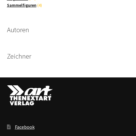
Produkte
4
Sammelfiguren
4
Produkte
Autoren
Zeichner
Facebook