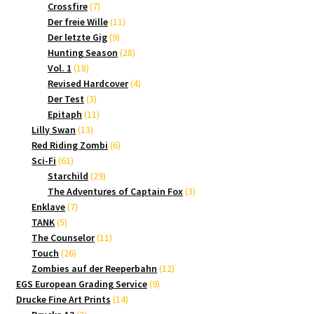
7
Produkte
Crossfire
7
Produkte
11
Der freie Wille
11
9
Produkte
Der letzte Gig
9
Produkte
28
Hunting Season
28
18
Produkte
Vol. 1
18
Produkte
4
Revised Hardcover
4
3
Produkte
Der Test
3
Produkte
11
Epitaph
11
13
Produkte
Lilly Swan
13
Produkte
6
Red Riding Zombi
6
61
Produkte
Sci-Fi
61
Produkte
29
Starchild
29
Produkte
3
The Adventures of Captain Fox
3
7
Produkte
Enklave
7
5
Produkte
TANK
5
Produkte
11
The Counselor
11
26
Produkte
Touch
26
Produkte
12
Zombies auf der Reeperbahn
12
9
Produkte
EGS European Grading Service
9
14
Produkte
Drucke Fine Art Prints
14
3
Produkte