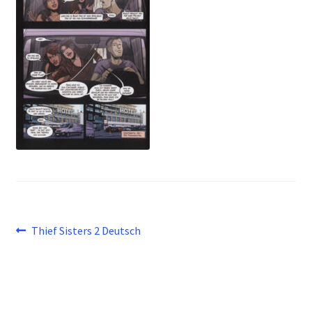
Beitragsnavigation
Vorheriger
Thief Sisters 2 Deutsch
Beitrag: