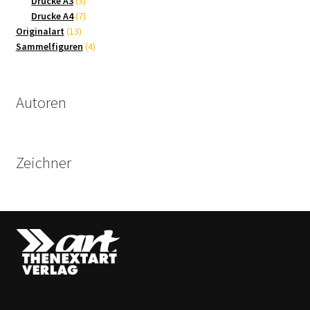
Drucke A3
3
Produkte
7
Drucke A4
7
13
Produkte
Originalart
13
Produkte
4
Sammelfiguren
4
Produkte
Autoren
Zeichner