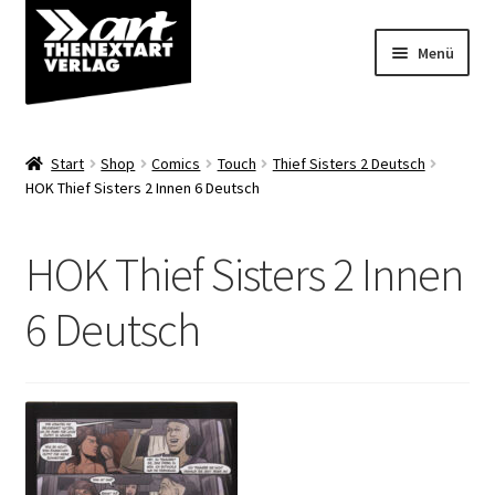
Zur
Zum
Menü
Navigation
Inhalt
springen
springen
Angebote
Start
Shop
Comics
Touch
Thief Sisters 2 Deutsch
Unterm
HOK Thief Sisters 2 Innen 6 Deutsch
Shop
öffnen
Über uns
HOK Thief Sisters 2 Innen
6 Deutsch