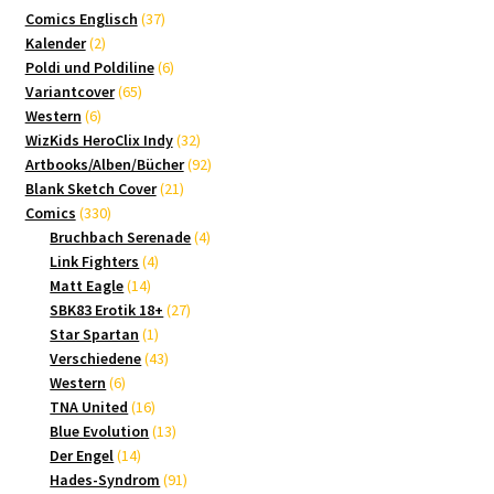
37
Comics Englisch
37
2
Produkte
Kalender
2
Produkte
6
Poldi und Poldiline
6
65
Produkte
Variantcover
65
6
Produkte
Western
6
Produkte
32
WizKids HeroClix Indy
32
Produkte
92
Artbooks/Alben/Bücher
92
21
Produkte
Blank Sketch Cover
21
330
Produkte
Comics
330
Produkte
4
Bruchbach Serenade
4
4
Produkte
Link Fighters
4
14
Produkte
Matt Eagle
14
Produkte
27
SBK83 Erotik 18+
27
1
Produkte
Star Spartan
1
Produkt
43
Verschiedene
43
6
Produkte
Western
6
Produkte
16
TNA United
16
Produkte
13
Blue Evolution
13
14
Produkte
Der Engel
14
Produkte
91
Hades-Syndrom
91