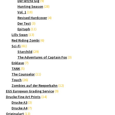
9
Produkte
Der letzte Gig
9
Produkte
28
Hunting Season
28
18
Produkte
Vol. 1
18
Produkte
4
Revised Hardcover
4
3
Produkte
Der Test
3
Produkte
11
Epitaph
11
13
Produkte
Lilly Swan
13
Produkte
6
Red Riding Zombi
6
61
Produkte
Sci-Fi
61
Produkte
29
Starchild
29
Produkte
3
The Adventures of Captain Fox
3
7
Produkte
Enklave
7
5
Produkte
TANK
5
Produkte
11
The Counselor
11
26
Produkte
Touch
26
Produkte
12
Zombies auf der Reeperbahn
12
9
Produkte
EGS European Grading Service
9
14
Produkte
Drucke Fine Art Prints
14
3
Produkte
Drucke A3
3
Produkte
7
Drucke A4
7
13
Produkte
Originalart
13