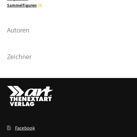
Produkte
4
Sammelfiguren
4
Produkte
Autoren
Zeichner
Facebook