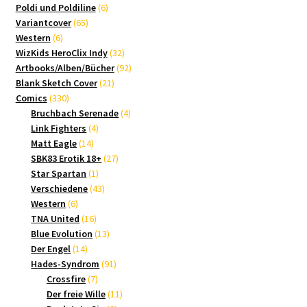
Produkte
6
Poldi und Poldiline
6
65
Produkte
Variantcover
65
6
Produkte
Western
6
Produkte
32
WizKids HeroClix Indy
32
Produkte
92
Artbooks/Alben/Bücher
92
21
Produkte
Blank Sketch Cover
21
330
Produkte
Comics
330
Produkte
4
Bruchbach Serenade
4
4
Produkte
Link Fighters
4
14
Produkte
Matt Eagle
14
Produkte
27
SBK83 Erotik 18+
27
1
Produkte
Star Spartan
1
Produkt
43
Verschiedene
43
6
Produkte
Western
6
Produkte
16
TNA United
16
Produkte
13
Blue Evolution
13
14
Produkte
Der Engel
14
Produkte
91
Hades-Syndrom
91
7
Produkte
Crossfire
7
Produkte
11
Der freie Wille
11