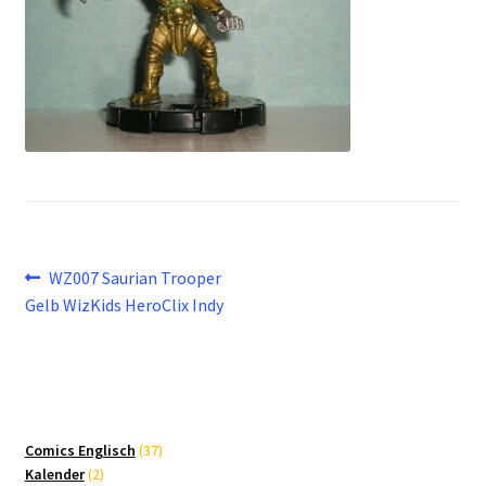
Beitragsnavigation
Vorheriger
WZ007 Saurian Trooper
Beitrag:
Gelb WizKids HeroClix Indy
37
Comics Englisch
37
2
Produkte
Kalender
2