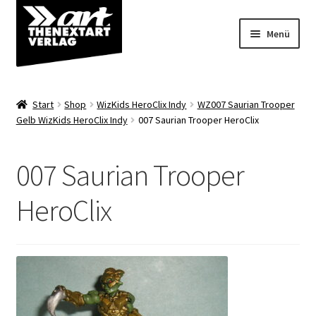
Zur
Zum
Menü
Navigation
Inhalt
springen
springen
Angebote
Start
Shop
WizKids HeroClix Indy
WZ007 Saurian Trooper
Unterm
Gelb WizKids HeroClix Indy
007 Saurian Trooper HeroClix
Shop
öffnen
Über uns
007 Saurian Trooper
HeroClix