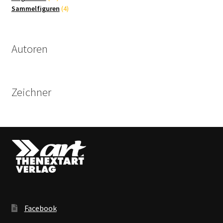
Produkte
4
Sammelfiguren
4
Produkte
Autoren
Zeichner
Facebook