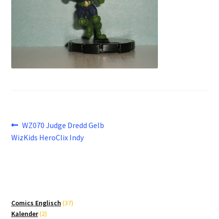
Beitragsnavigation
Vorheriger
WZ070 Judge Dredd Gelb
Beitrag:
WizKids HeroClix Indy
37
Comics Englisch
37
2
Produkte
Kalender
2