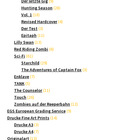
9
Produkte
Der letzte Gig
9
Produkte
28
Hunting Season
28
18
Produkte
Vol. 1
18
Produkte
4
Revised Hardcover
4
3
Produkte
Der Test
3
Produkte
11
Epitaph
11
13
Produkte
Lilly Swan
13
Produkte
6
Red Riding Zombi
6
61
Produkte
Sci-Fi
61
Produkte
29
Starchild
29
Produkte
3
The Adventures of Captain Fox
3
7
Produkte
Enklave
7
5
Produkte
TANK
5
Produkte
11
The Counselor
11
26
Produkte
Touch
26
Produkte
12
Zombies auf der Reeperbahn
12
9
Produkte
EGS European Grading Service
9
14
Produkte
Drucke Fine Art Prints
14
3
Produkte
Drucke A3
3
Produkte
7
Drucke A4
7
13
Produkte
Originalart
13