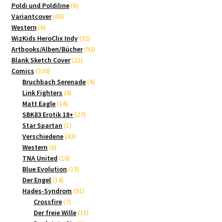
Produkte
6
Poldi und Poldiline
6
65
Produkte
Variantcover
65
6
Produkte
Western
6
Produkte
32
WizKids HeroClix Indy
32
Produkte
92
Artbooks/Alben/Bücher
92
21
Produkte
Blank Sketch Cover
21
330
Produkte
Comics
330
Produkte
4
Bruchbach Serenade
4
4
Produkte
Link Fighters
4
14
Produkte
Matt Eagle
14
Produkte
27
SBK83 Erotik 18+
27
1
Produkte
Star Spartan
1
Produkt
43
Verschiedene
43
6
Produkte
Western
6
Produkte
16
TNA United
16
Produkte
13
Blue Evolution
13
14
Produkte
Der Engel
14
Produkte
91
Hades-Syndrom
91
7
Produkte
Crossfire
7
Produkte
11
Der freie Wille
11