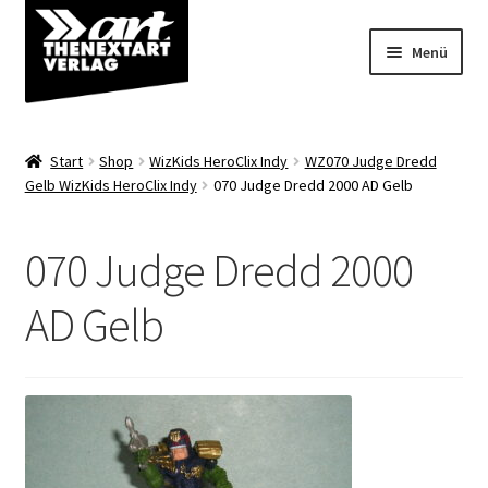
Zur
Zum
Menü
Navigation
Inhalt
springen
springen
Angebote
Start
Shop
WizKids HeroClix Indy
WZ070 Judge Dredd
Unterm
Gelb WizKids HeroClix Indy
070 Judge Dredd 2000 AD Gelb
Shop
öffnen
Über uns
070 Judge Dredd 2000
AD Gelb