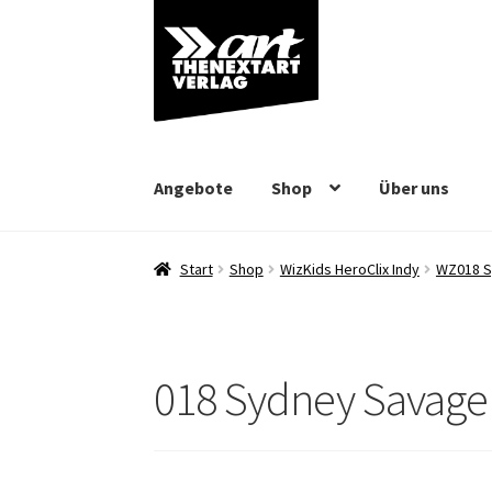
Zur
Zum
Navigation
Inhalt
springen
springen
Angebote
Shop
Über uns
Start
Shop
WizKids HeroClix Indy
WZ018 S
018 Sydney Savage 