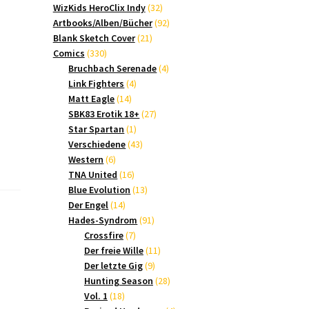
Produkte
32
WizKids HeroClix Indy
32
Produkte
92
Artbooks/Alben/Bücher
92
21
Produkte
Blank Sketch Cover
21
330
Produkte
Comics
330
Produkte
4
Bruchbach Serenade
4
4
Produkte
Link Fighters
4
14
Produkte
Matt Eagle
14
Produkte
27
SBK83 Erotik 18+
27
1
Produkte
Star Spartan
1
Produkt
43
Verschiedene
43
6
Produkte
Western
6
Produkte
16
TNA United
16
Produkte
13
Blue Evolution
13
14
Produkte
Der Engel
14
Produkte
91
Hades-Syndrom
91
7
Produkte
Crossfire
7
Produkte
11
Der freie Wille
11
9
Produkte
Der letzte Gig
9
Produkte
28
Hunting Season
28
18
Produkte
Vol. 1
18