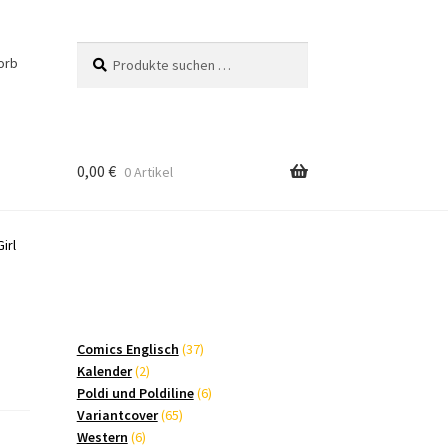
Suchen
Suchen
orb
nach:
0,00
€
0 Artikel
irl
37
Comics Englisch
37
2
Produkte
Kalender
2
Produkte
6
Poldi und Poldiline
6
65
Produkte
Variantcover
65
6
Produkte
Western
6