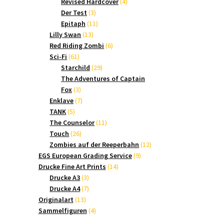
Produkte
4
Revised Hardcover
4
3
Produkte
Der Test
3
Produkte
11
Epitaph
11
13
Produkte
Lilly Swan
13
Produkte
6
Red Riding Zombi
6
61
Produkte
Sci-Fi
61
Produkte
29
Starchild
29
Produkte
The Adventures of Captain
3
Fox
3
Produkte
7
Enklave
7
5
Produkte
TANK
5
Produkte
11
The Counselor
11
26
Produkte
Touch
26
Produkte
12
Zombies auf der Reeperbahn
12
9
Produkte
EGS European Grading Service
9
14
Produkte
Drucke Fine Art Prints
14
3
Produkte
Drucke A3
3
Produkte
7
Drucke A4
7
13
Produkte
Originalart
13
Produkte
4
Sammelfiguren
4
Produkte