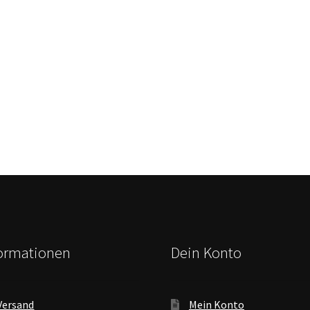
formationen
Dein Konto
Versand
Mein Konto