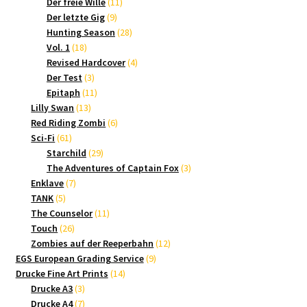
Produkte
11
Der freie Wille
11
9
Produkte
Der letzte Gig
9
Produkte
28
Hunting Season
28
18
Produkte
Vol. 1
18
Produkte
4
Revised Hardcover
4
3
Produkte
Der Test
3
Produkte
11
Epitaph
11
13
Produkte
Lilly Swan
13
Produkte
6
Red Riding Zombi
6
61
Produkte
Sci-Fi
61
Produkte
29
Starchild
29
Produkte
3
The Adventures of Captain Fox
3
7
Produkte
Enklave
7
5
Produkte
TANK
5
Produkte
11
The Counselor
11
26
Produkte
Touch
26
Produkte
12
Zombies auf der Reeperbahn
12
9
Produkte
EGS European Grading Service
9
14
Produkte
Drucke Fine Art Prints
14
3
Produkte
Drucke A3
3
Produkte
7
Drucke A4
7