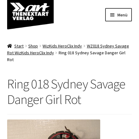
Zur
Zum
Menü
Navigation
Inhalt
springen
springen
Angebote
Start
Shop
WizKids HeroClix Indy
WZ018 Sydney Savage
Unterm
Rot WizKids HeroClix Indy
Ring 018 Sydney Savage Danger Girl
Shop
Rot
öffnen
Über uns
Ring 018 Sydney Savage
Danger Girl Rot