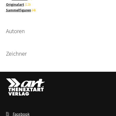
13
Produkte
Originalart
13
Produkte
4
Sammelfiguren
4
Produkte
Autoren
Zeichner
Facebook