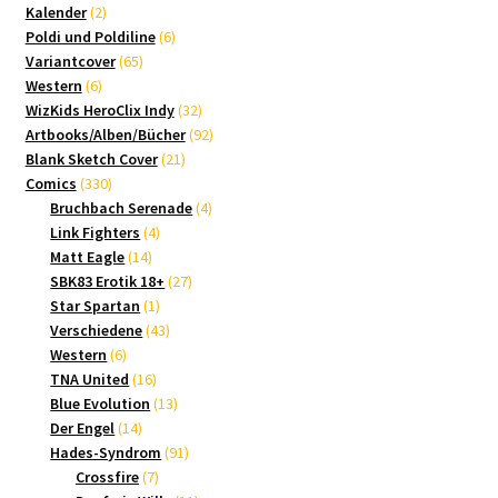
2
Produkte
Kalender
2
Produkte
6
Poldi und Poldiline
6
65
Produkte
Variantcover
65
6
Produkte
Western
6
Produkte
32
WizKids HeroClix Indy
32
Produkte
92
Artbooks/Alben/Bücher
92
21
Produkte
Blank Sketch Cover
21
330
Produkte
Comics
330
Produkte
4
Bruchbach Serenade
4
4
Produkte
Link Fighters
4
14
Produkte
Matt Eagle
14
Produkte
27
SBK83 Erotik 18+
27
1
Produkte
Star Spartan
1
Produkt
43
Verschiedene
43
6
Produkte
Western
6
Produkte
16
TNA United
16
Produkte
13
Blue Evolution
13
14
Produkte
Der Engel
14
Produkte
91
Hades-Syndrom
91
7
Produkte
Crossfire
7