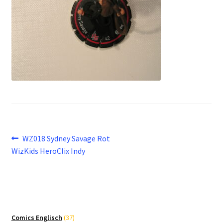
Beitragsnavigation
Vorheriger
WZ018 Sydney Savage Rot
Beitrag:
WizKids HeroClix Indy
37
Comics Englisch
37