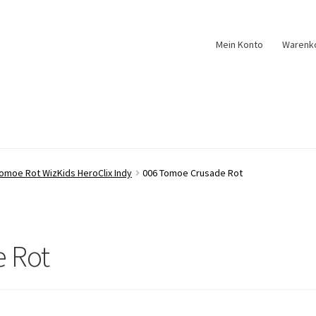
Mein Konto
Warenk
omoe Rot WizKids HeroClix Indy
006 Tomoe Crusade Rot
 Rot