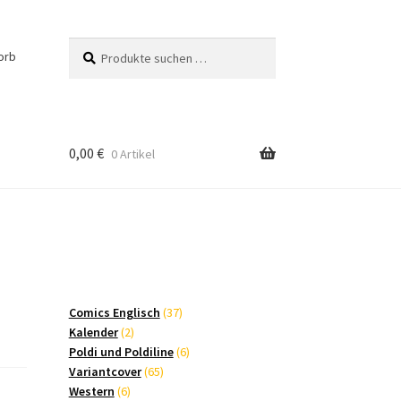
Suchen
Suchen
orb
nach:
0,00
€
0 Artikel
37
Comics Englisch
37
2
Produkte
Kalender
2
Produkte
6
Poldi und Poldiline
6
65
Produkte
Variantcover
65
6
Produkte
Western
6