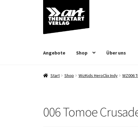
Zur
Zum
Navigation
Inhalt
springen
springen
Angebote
Shop
Über uns
Start
Shop
WizKids HeroClix Indy
WZ006 T
006 Tomoe Crusade