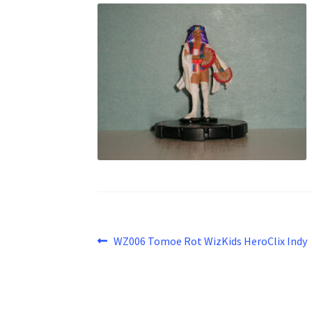
Beitragsnavigation
Vorheriger
WZ006 Tomoe Rot WizKids HeroClix Indy
Beitrag: