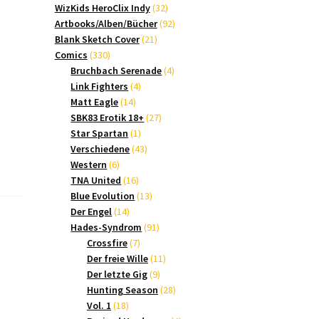
Produkte
32
WizKids HeroClix Indy
32
Produkte
92
Artbooks/Alben/Bücher
92
21
Produkte
Blank Sketch Cover
21
330
Produkte
Comics
330
Produkte
4
Bruchbach Serenade
4
4
Produkte
Link Fighters
4
14
Produkte
Matt Eagle
14
Produkte
27
SBK83 Erotik 18+
27
1
Produkte
Star Spartan
1
Produkt
43
Verschiedene
43
6
Produkte
Western
6
Produkte
16
TNA United
16
Produkte
13
Blue Evolution
13
14
Produkte
Der Engel
14
Produkte
91
Hades-Syndrom
91
7
Produkte
Crossfire
7
Produkte
11
Der freie Wille
11
9
Produkte
Der letzte Gig
9
Produkte
28
Hunting Season
28
18
Produkte
Vol. 1
18