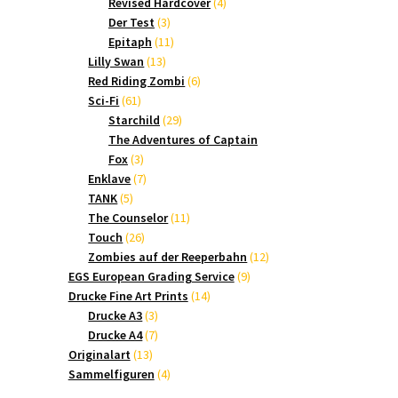
Produkte
4
Revised Hardcover
4
3
Produkte
Der Test
3
Produkte
11
Epitaph
11
13
Produkte
Lilly Swan
13
Produkte
6
Red Riding Zombi
6
61
Produkte
Sci-Fi
61
Produkte
29
Starchild
29
Produkte
The Adventures of Captain
3
Fox
3
Produkte
7
Enklave
7
5
Produkte
TANK
5
Produkte
11
The Counselor
11
26
Produkte
Touch
26
Produkte
12
Zombies auf der Reeperbahn
12
9
Produkte
EGS European Grading Service
9
14
Produkte
Drucke Fine Art Prints
14
3
Produkte
Drucke A3
3
Produkte
7
Drucke A4
7
13
Produkte
Originalart
13
Produkte
4
Sammelfiguren
4
Produkte