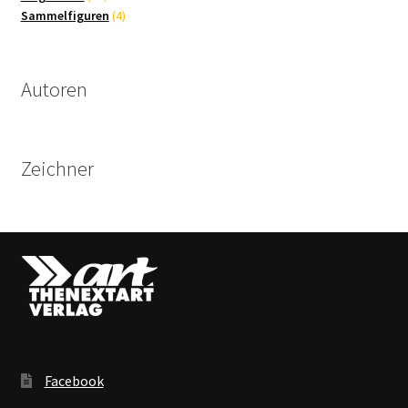
Produkte
4
Sammelfiguren
4
Produkte
Autoren
Zeichner
Facebook