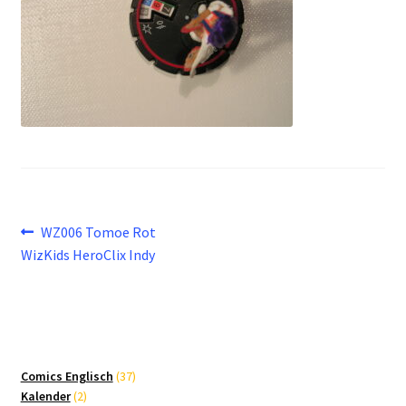
Beitragsnavigation
Vorheriger
WZ006 Tomoe Rot
Beitrag:
WizKids HeroClix Indy
37
Comics Englisch
37
2
Produkte
Kalender
2