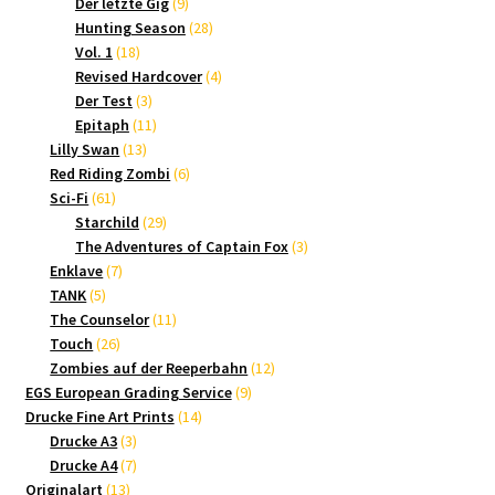
9
Produkte
Der letzte Gig
9
Produkte
28
Hunting Season
28
18
Produkte
Vol. 1
18
Produkte
4
Revised Hardcover
4
3
Produkte
Der Test
3
Produkte
11
Epitaph
11
13
Produkte
Lilly Swan
13
Produkte
6
Red Riding Zombi
6
61
Produkte
Sci-Fi
61
Produkte
29
Starchild
29
Produkte
3
The Adventures of Captain Fox
3
7
Produkte
Enklave
7
5
Produkte
TANK
5
Produkte
11
The Counselor
11
26
Produkte
Touch
26
Produkte
12
Zombies auf der Reeperbahn
12
9
Produkte
EGS European Grading Service
9
14
Produkte
Drucke Fine Art Prints
14
3
Produkte
Drucke A3
3
Produkte
7
Drucke A4
7
13
Produkte
Originalart
13