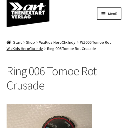
Zur
Zum
Menü
Navigation
Inhalt
springen
springen
Angebote
Start
Shop
WizKids HeroClix Indy
WZ006 Tomoe Rot
Unterm
WizKids HeroClix Indy
Ring 006 Tomoe Rot Crusade
Shop
öffnen
Über uns
Ring 006 Tomoe Rot
Crusade