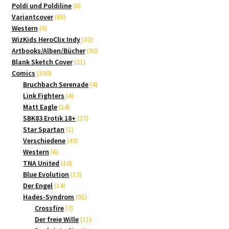
Produkte
6
Poldi und Poldiline
6
65
Produkte
Variantcover
65
6
Produkte
Western
6
Produkte
32
WizKids HeroClix Indy
32
Produkte
92
Artbooks/Alben/Bücher
92
21
Produkte
Blank Sketch Cover
21
330
Produkte
Comics
330
Produkte
4
Bruchbach Serenade
4
4
Produkte
Link Fighters
4
14
Produkte
Matt Eagle
14
Produkte
27
SBK83 Erotik 18+
27
1
Produkte
Star Spartan
1
Produkt
43
Verschiedene
43
6
Produkte
Western
6
Produkte
16
TNA United
16
Produkte
13
Blue Evolution
13
14
Produkte
Der Engel
14
Produkte
91
Hades-Syndrom
91
7
Produkte
Crossfire
7
Produkte
11
Der freie Wille
11