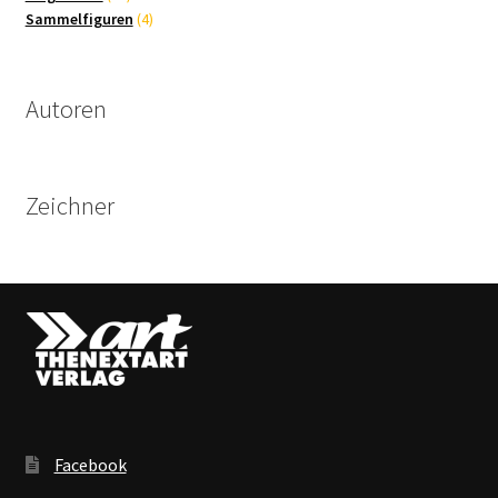
Produkte
4
Sammelfiguren
4
Produkte
Autoren
Zeichner
Facebook