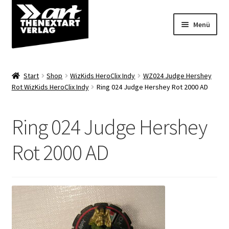
Zur
Zum
Menü
Navigation
Inhalt
springen
springen
Angebote
Start
Shop
WizKids HeroClix Indy
WZ024 Judge Hershey
Unterm
Rot WizKids HeroClix Indy
Ring 024 Judge Hershey Rot 2000 AD
Shop
öffnen
Über uns
Ring 024 Judge Hershey
Rot 2000 AD