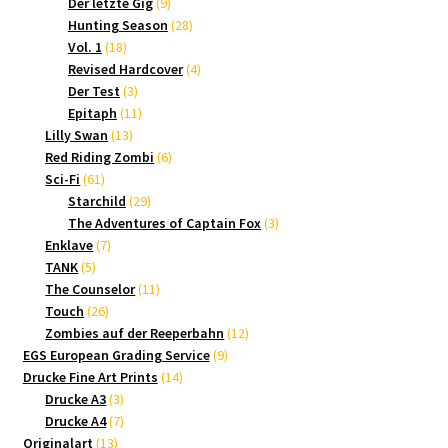
9
Produkte
Der letzte Gig
9
Produkte
28
Hunting Season
28
18
Produkte
Vol. 1
18
Produkte
4
Revised Hardcover
4
3
Produkte
Der Test
3
Produkte
11
Epitaph
11
13
Produkte
Lilly Swan
13
Produkte
6
Red Riding Zombi
6
61
Produkte
Sci-Fi
61
Produkte
29
Starchild
29
Produkte
3
The Adventures of Captain Fox
3
7
Produkte
Enklave
7
5
Produkte
TANK
5
Produkte
11
The Counselor
11
26
Produkte
Touch
26
Produkte
12
Zombies auf der Reeperbahn
12
9
Produkte
EGS European Grading Service
9
14
Produkte
Drucke Fine Art Prints
14
3
Produkte
Drucke A3
3
Produkte
7
Drucke A4
7
13
Produkte
Originalart
13