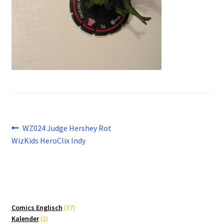
Beitragsnavigation
Vorheriger
WZ024 Judge Hershey Rot
Beitrag:
WizKids HeroClix Indy
37
Comics Englisch
37
2
Produkte
Kalender
2