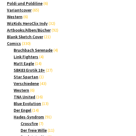
Produkte
6
Poldi und Poldiline
6
65
Produkte
Variantcover
65
6
Produkte
Western
6
Produkte
32
WizKids HeroClix Indy
32
Produkte
92
Artbooks/Alben/Bücher
92
21
Produkte
Blank Sketch Cover
21
330
Produkte
Comics
330
Produkte
4
Bruchbach Serenade
4
4
Produkte
Link Fighters
4
14
Produkte
Matt Eagle
14
Produkte
27
SBK83 Erotik 18+
27
1
Produkte
Star Spartan
1
Produkt
43
Verschiedene
43
6
Produkte
Western
6
Produkte
16
TNA United
16
Produkte
13
Blue Evolution
13
14
Produkte
Der Engel
14
Produkte
91
Hades-Syndrom
91
7
Produkte
Crossfire
7
Produkte
11
Der freie Wille
11