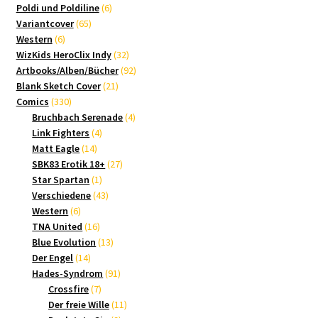
Produkte
6
Poldi und Poldiline
6
65
Produkte
Variantcover
65
6
Produkte
Western
6
Produkte
32
WizKids HeroClix Indy
32
Produkte
92
Artbooks/Alben/Bücher
92
21
Produkte
Blank Sketch Cover
21
330
Produkte
Comics
330
Produkte
4
Bruchbach Serenade
4
4
Produkte
Link Fighters
4
14
Produkte
Matt Eagle
14
Produkte
27
SBK83 Erotik 18+
27
1
Produkte
Star Spartan
1
Produkt
43
Verschiedene
43
6
Produkte
Western
6
Produkte
16
TNA United
16
Produkte
13
Blue Evolution
13
14
Produkte
Der Engel
14
Produkte
91
Hades-Syndrom
91
7
Produkte
Crossfire
7
Produkte
11
Der freie Wille
11