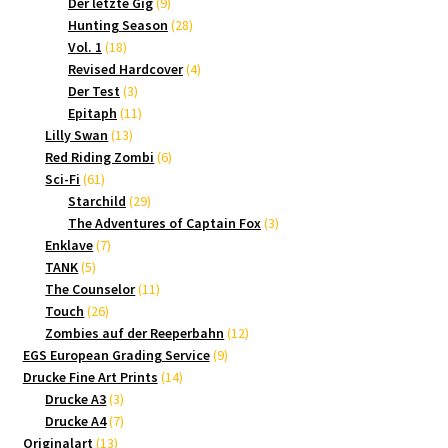
9
Produkte
Der letzte Gig
9
Produkte
28
Hunting Season
28
18
Produkte
Vol. 1
18
Produkte
4
Revised Hardcover
4
3
Produkte
Der Test
3
Produkte
11
Epitaph
11
13
Produkte
Lilly Swan
13
Produkte
6
Red Riding Zombi
6
61
Produkte
Sci-Fi
61
Produkte
29
Starchild
29
Produkte
3
The Adventures of Captain Fox
3
7
Produkte
Enklave
7
5
Produkte
TANK
5
Produkte
11
The Counselor
11
26
Produkte
Touch
26
Produkte
12
Zombies auf der Reeperbahn
12
9
Produkte
EGS European Grading Service
9
14
Produkte
Drucke Fine Art Prints
14
3
Produkte
Drucke A3
3
Produkte
7
Drucke A4
7
13
Produkte
Originalart
13