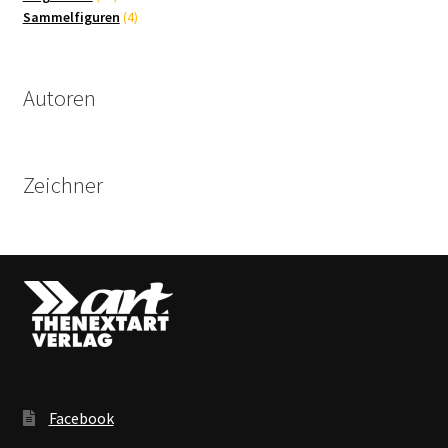
Produkte
4
Sammelfiguren
4
Produkte
Autoren
Zeichner
Facebook