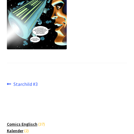
Beitragsnavigation
Vorheriger
Starchild #3
Beitrag:
37
Comics Englisch
37
2
Produkte
Kalender
2