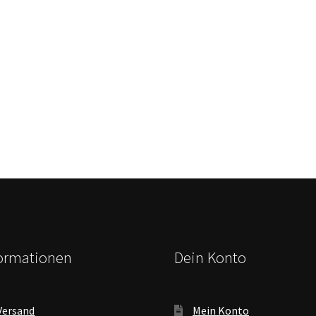
formationen
Dein Konto
Versand
Mein Konto