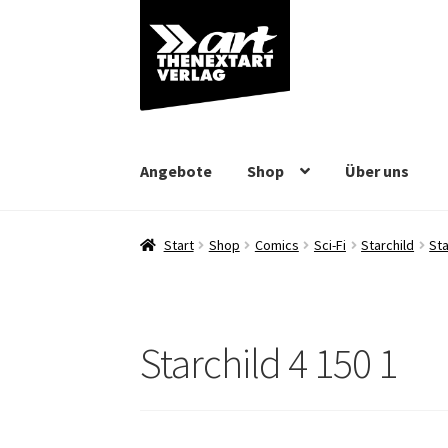
Zur
Zum
Navigation
Inhalt
springen
springen
Angebote
Shop
Über uns
Start
Shop
Comics
Sci-Fi
Starchild
Sta
Starchild 4 150 1