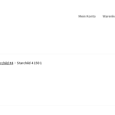
Mein Konto
Warenk
rchild #4
Starchild 4 150 1