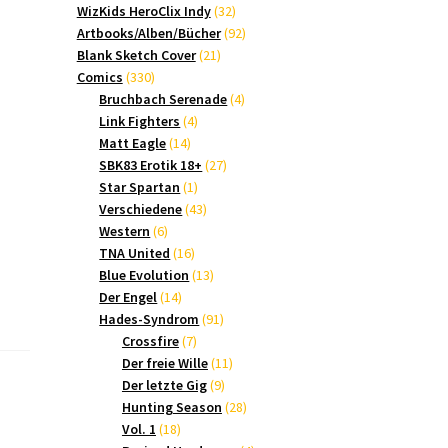
Produkte
32
WizKids HeroClix Indy
32
Produkte
92
Artbooks/Alben/Bücher
92
21
Produkte
Blank Sketch Cover
21
330
Produkte
Comics
330
Produkte
4
Bruchbach Serenade
4
4
Produkte
Link Fighters
4
14
Produkte
Matt Eagle
14
Produkte
27
SBK83 Erotik 18+
27
1
Produkte
Star Spartan
1
Produkt
43
Verschiedene
43
6
Produkte
Western
6
Produkte
16
TNA United
16
Produkte
13
Blue Evolution
13
14
Produkte
Der Engel
14
Produkte
91
Hades-Syndrom
91
7
Produkte
Crossfire
7
Produkte
11
Der freie Wille
11
9
Produkte
Der letzte Gig
9
Produkte
28
Hunting Season
28
18
Produkte
Vol. 1
18