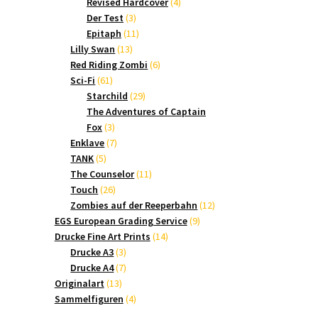
Produkte
4
Revised Hardcover
4
3
Produkte
Der Test
3
Produkte
11
Epitaph
11
13
Produkte
Lilly Swan
13
Produkte
6
Red Riding Zombi
6
61
Produkte
Sci-Fi
61
Produkte
29
Starchild
29
Produkte
The Adventures of Captain
3
Fox
3
Produkte
7
Enklave
7
5
Produkte
TANK
5
Produkte
11
The Counselor
11
26
Produkte
Touch
26
Produkte
12
Zombies auf der Reeperbahn
12
9
Produkte
EGS European Grading Service
9
14
Produkte
Drucke Fine Art Prints
14
3
Produkte
Drucke A3
3
Produkte
7
Drucke A4
7
13
Produkte
Originalart
13
Produkte
4
Sammelfiguren
4
Produkte