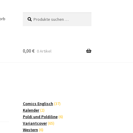
Suchen
Suchen
orb
nach:
0,00
€
0 Artikel
37
Comics Englisch
37
2
Produkte
Kalender
2
Produkte
6
Poldi und Poldiline
6
65
Produkte
Variantcover
65
6
Produkte
Western
6