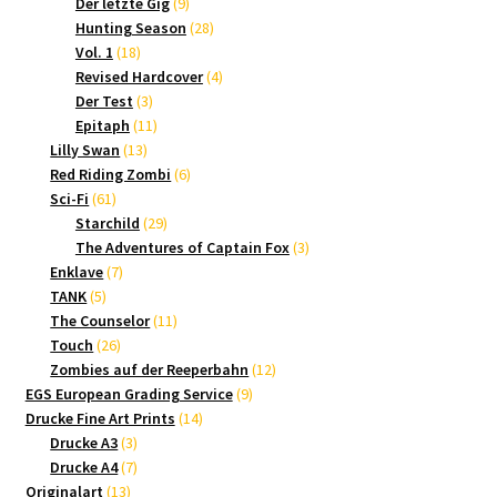
9
Produkte
Der letzte Gig
9
Produkte
28
Hunting Season
28
18
Produkte
Vol. 1
18
Produkte
4
Revised Hardcover
4
3
Produkte
Der Test
3
Produkte
11
Epitaph
11
13
Produkte
Lilly Swan
13
Produkte
6
Red Riding Zombi
6
61
Produkte
Sci-Fi
61
Produkte
29
Starchild
29
Produkte
3
The Adventures of Captain Fox
3
7
Produkte
Enklave
7
5
Produkte
TANK
5
Produkte
11
The Counselor
11
26
Produkte
Touch
26
Produkte
12
Zombies auf der Reeperbahn
12
9
Produkte
EGS European Grading Service
9
14
Produkte
Drucke Fine Art Prints
14
3
Produkte
Drucke A3
3
Produkte
7
Drucke A4
7
13
Produkte
Originalart
13