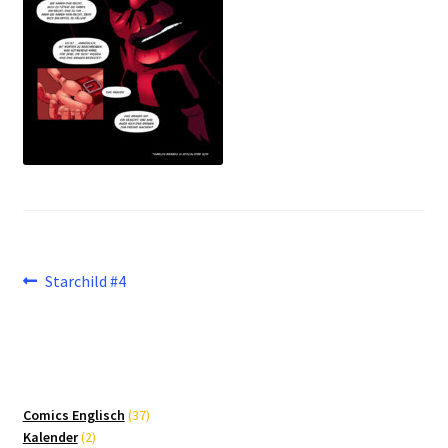
Beitragsnavigation
Vorheriger
Starchild #4
Beitrag:
37
Comics Englisch
37
2
Produkte
Kalender
2