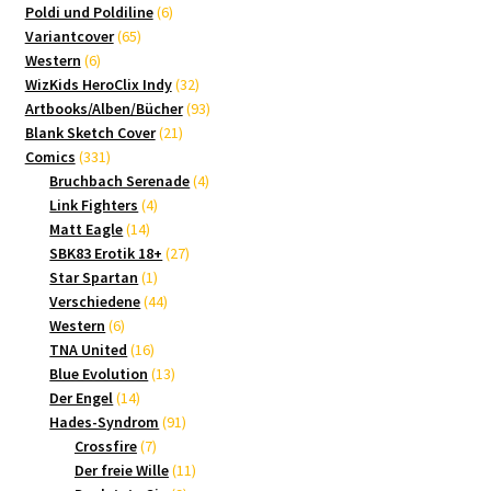
Produkte
6
Poldi und Poldiline
6
65
Produkte
Variantcover
65
6
Produkte
Western
6
Produkte
32
WizKids HeroClix Indy
32
Produkte
93
Artbooks/Alben/Bücher
93
21
Produkte
Blank Sketch Cover
21
331
Produkte
Comics
331
Produkte
4
Bruchbach Serenade
4
4
Produkte
Link Fighters
4
14
Produkte
Matt Eagle
14
Produkte
27
SBK83 Erotik 18+
27
1
Produkte
Star Spartan
1
Produkt
44
Verschiedene
44
6
Produkte
Western
6
Produkte
16
TNA United
16
Produkte
13
Blue Evolution
13
14
Produkte
Der Engel
14
Produkte
91
Hades-Syndrom
91
7
Produkte
Crossfire
7
Produkte
11
Der freie Wille
11