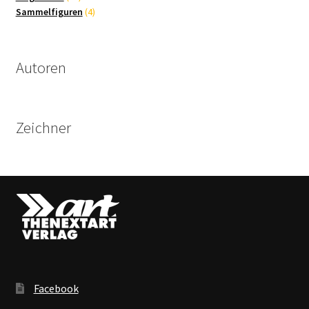
Produkte
4
Sammelfiguren
4
Produkte
Autoren
Zeichner
Facebook