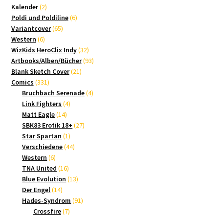
2
Produkte
Kalender
2
Produkte
6
Poldi und Poldiline
6
65
Produkte
Variantcover
65
6
Produkte
Western
6
Produkte
32
WizKids HeroClix Indy
32
Produkte
93
Artbooks/Alben/Bücher
93
21
Produkte
Blank Sketch Cover
21
331
Produkte
Comics
331
Produkte
4
Bruchbach Serenade
4
4
Produkte
Link Fighters
4
14
Produkte
Matt Eagle
14
Produkte
27
SBK83 Erotik 18+
27
1
Produkte
Star Spartan
1
Produkt
44
Verschiedene
44
6
Produkte
Western
6
Produkte
16
TNA United
16
Produkte
13
Blue Evolution
13
14
Produkte
Der Engel
14
Produkte
91
Hades-Syndrom
91
7
Produkte
Crossfire
7