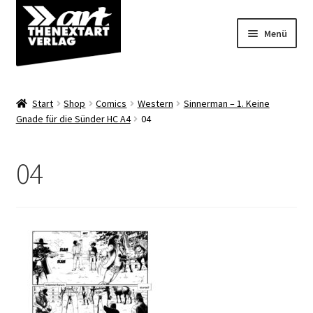
Zur
Zum
Menü
Navigation
Inhalt
springen
springen
Angebote
Start
Shop
Comics
Western
Sinnerman – 1. Keine
Unterm
Gnade für die Sünder HC A4
04
Shop
öffnen
Über uns
04