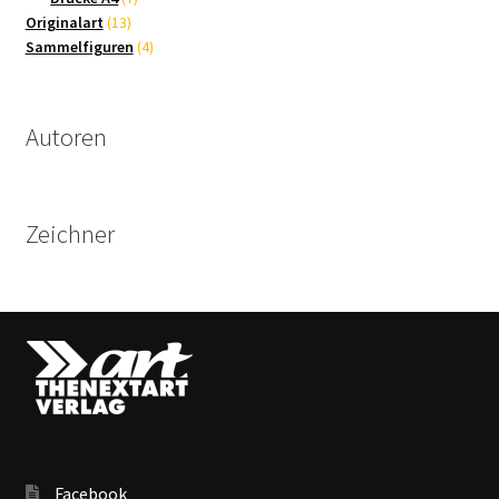
13
Produkte
Originalart
13
Produkte
4
Sammelfiguren
4
Produkte
Autoren
Zeichner
Facebook