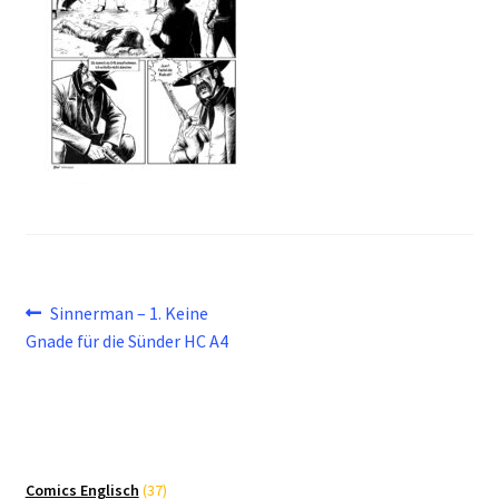
Beitragsnavigation
Vorheriger
Sinnerman – 1. Keine
Beitrag:
Gnade für die Sünder HC A4
37
Comics Englisch
37