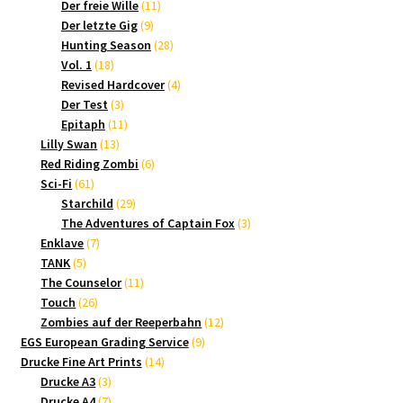
Produkte
11
Der freie Wille
11
9
Produkte
Der letzte Gig
9
Produkte
28
Hunting Season
28
18
Produkte
Vol. 1
18
Produkte
4
Revised Hardcover
4
3
Produkte
Der Test
3
Produkte
11
Epitaph
11
13
Produkte
Lilly Swan
13
Produkte
6
Red Riding Zombi
6
61
Produkte
Sci-Fi
61
Produkte
29
Starchild
29
Produkte
3
The Adventures of Captain Fox
3
7
Produkte
Enklave
7
5
Produkte
TANK
5
Produkte
11
The Counselor
11
26
Produkte
Touch
26
Produkte
12
Zombies auf der Reeperbahn
12
9
Produkte
EGS European Grading Service
9
14
Produkte
Drucke Fine Art Prints
14
3
Produkte
Drucke A3
3
Produkte
7
Drucke A4
7