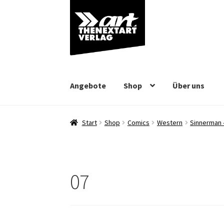
Zur
Zum
Navigation
Inhalt
springen
springen
Angebote
Shop
Über uns
Start
Shop
Comics
Western
Sinnerman –
07