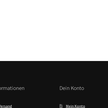
formationen
Dein Konto
Versand
Mein Konto