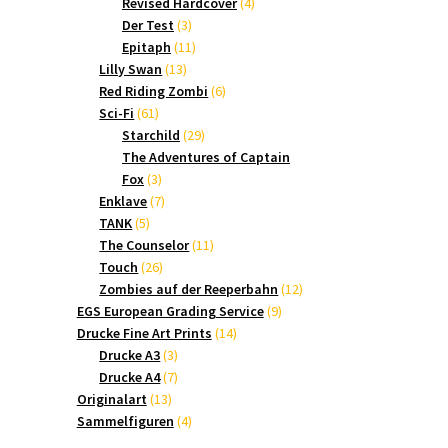
Produkte
4
Revised Hardcover
4
3
Produkte
Der Test
3
Produkte
11
Epitaph
11
13
Produkte
Lilly Swan
13
Produkte
6
Red Riding Zombi
6
61
Produkte
Sci-Fi
61
Produkte
29
Starchild
29
Produkte
The Adventures of Captain
3
Fox
3
Produkte
7
Enklave
7
5
Produkte
TANK
5
Produkte
11
The Counselor
11
26
Produkte
Touch
26
Produkte
12
Zombies auf der Reeperbahn
12
9
Produkte
EGS European Grading Service
9
14
Produkte
Drucke Fine Art Prints
14
3
Produkte
Drucke A3
3
Produkte
7
Drucke A4
7
13
Produkte
Originalart
13
Produkte
4
Sammelfiguren
4
Produkte