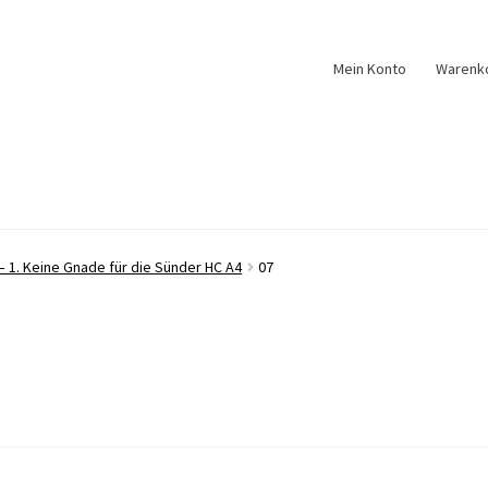
Mein Konto
Warenk
 1. Keine Gnade für die Sünder HC A4
07