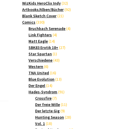
Produkte
32
WizKids HeroClix Indy
32
Produkte
92
Artbooks/Alben/Bücher
92
21
Produkte
Blank Sketch Cover
21
330
Produkte
Comics
330
Produkte
4
Bruchbach Serenade
4
4
Produkte
Link Fighters
4
14
Produkte
Matt Eagle
14
Produkte
27
SBK83 Erotik 18+
27
1
Produkte
Star Spartan
1
Produkt
43
Verschiedene
43
6
Produkte
Western
6
Produkte
16
TNA United
16
Produkte
13
Blue Evolution
13
14
Produkte
Der Engel
14
Produkte
91
Hades-Syndrom
91
7
Produkte
Crossfire
7
Produkte
11
Der freie Wille
11
9
Produkte
Der letzte Gig
9
Produkte
28
Hunting Season
28
18
Produkte
Vol. 1
18