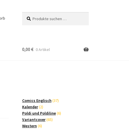
Suchen
Suchen
orb
nach:
0,00
€
0 Artikel
37
Comics Englisch
37
2
Produkte
Kalender
2
Produkte
6
Poldi und Poldiline
6
65
Produkte
Variantcover
65
6
Produkte
Western
6