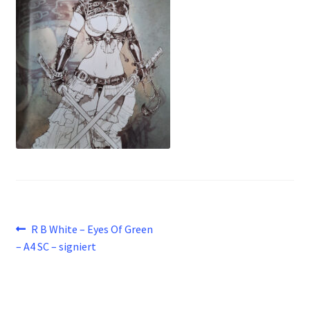
Beitragsnavigation
Vorheriger
R B White – Eyes Of Green
Beitrag:
– A4 SC – signiert