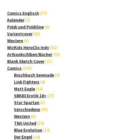
37
Comics Englisch
37
2
Produkte
Kalender
2
Produkte
6
Poldi und Poldiline
6
65
Produkte
Variantcover
65
6
Produkte
Western
6
Produkte
32
WizKids HeroClix Indy
32
Produkte
92
Artbooks/Alben/Bücher
92
21
Produkte
Blank Sketch Cover
21
330
Produkte
Comics
330
Produkte
4
Bruchbach Serenade
4
4
Produkte
Link Fighters
4
14
Produkte
Matt Eagle
14
Produkte
27
SBK83 Erotik 18+
27
1
Produkte
Star Spartan
1
Produkt
43
Verschiedene
43
6
Produkte
Western
6
Produkte
16
TNA United
16
Produkte
13
Blue Evolution
13
14
Produkte
Der Engel
14