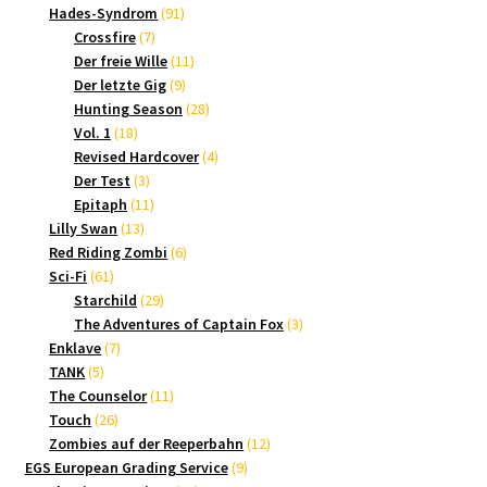
Produkte
91
Hades-Syndrom
91
7
Produkte
Crossfire
7
Produkte
11
Der freie Wille
11
9
Produkte
Der letzte Gig
9
Produkte
28
Hunting Season
28
18
Produkte
Vol. 1
18
Produkte
4
Revised Hardcover
4
3
Produkte
Der Test
3
Produkte
11
Epitaph
11
13
Produkte
Lilly Swan
13
Produkte
6
Red Riding Zombi
6
61
Produkte
Sci-Fi
61
Produkte
29
Starchild
29
Produkte
3
The Adventures of Captain Fox
3
7
Produkte
Enklave
7
5
Produkte
TANK
5
Produkte
11
The Counselor
11
26
Produkte
Touch
26
Produkte
12
Zombies auf der Reeperbahn
12
9
Produkte
EGS European Grading Service
9