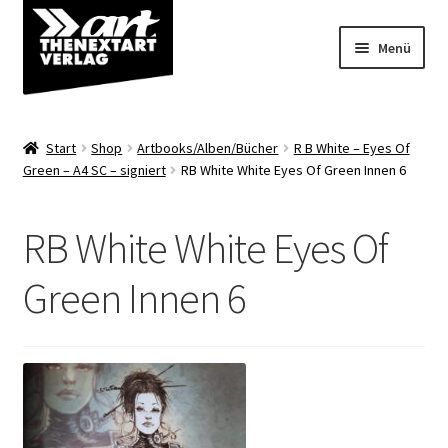
Zur
Zum
Menü
Navigation
Inhalt
springen
springen
Angebote
Start
Shop
Artbooks/Alben/Bücher
R B White – Eyes Of
Unterm
Green – A4 SC – signiert
RB White White Eyes Of Green Innen 6
Shop
öffnen
Über uns
RB White White Eyes Of
Green Innen 6