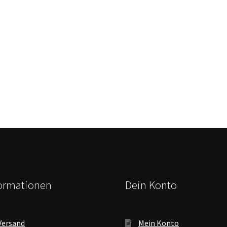
formationen
Dein Konto
Versand
Mein Konto