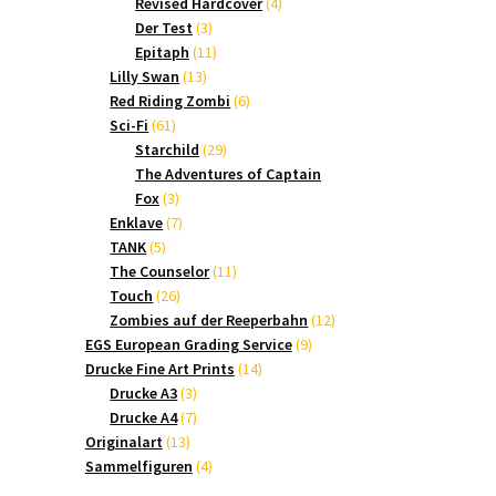
Produkte
4
Revised Hardcover
4
3
Produkte
Der Test
3
Produkte
11
Epitaph
11
13
Produkte
Lilly Swan
13
Produkte
6
Red Riding Zombi
6
61
Produkte
Sci-Fi
61
Produkte
29
Starchild
29
Produkte
The Adventures of Captain
3
Fox
3
Produkte
7
Enklave
7
5
Produkte
TANK
5
Produkte
11
The Counselor
11
26
Produkte
Touch
26
Produkte
12
Zombies auf der Reeperbahn
12
9
Produkte
EGS European Grading Service
9
14
Produkte
Drucke Fine Art Prints
14
3
Produkte
Drucke A3
3
Produkte
7
Drucke A4
7
13
Produkte
Originalart
13
Produkte
4
Sammelfiguren
4
Produkte