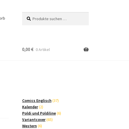
Suchen
Suchen
orb
nach:
0,00
€
0 Artikel
37
Comics Englisch
37
2
Produkte
Kalender
2
Produkte
6
Poldi und Poldiline
6
65
Produkte
Variantcover
65
6
Produkte
Western
6