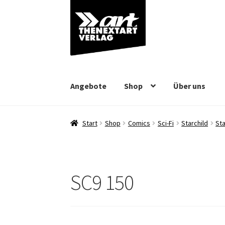
Zur
Zum
Navigation
Inhalt
springen
springen
Angebote
Shop
Über uns
Start
Shop
Comics
Sci-Fi
Starchild
Sta
SC9 150