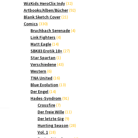
Produkte
32
WizKids HeroClix Indy
32
Produkte
92
Artbooks/Alben/Bücher
92
21
Produkte
Blank Sketch Cover
21
330
Produkte
Comics
330
Produkte
4
Bruchbach Serenade
4
4
Produkte
Link Fighters
4
14
Produkte
Matt Eagle
14
Produkte
27
SBK83 Erotik 18+
27
1
Produkte
Star Spartan
1
Produkt
43
Verschiedene
43
6
Produkte
Western
6
Produkte
16
TNA United
16
Produkte
13
Blue Evolution
13
14
Produkte
Der Engel
14
Produkte
91
Hades-Syndrom
91
7
Produkte
Crossfire
7
Produkte
11
Der freie Wille
11
9
Produkte
Der letzte Gig
9
Produkte
28
Hunting Season
28
18
Produkte
Vol. 1
18