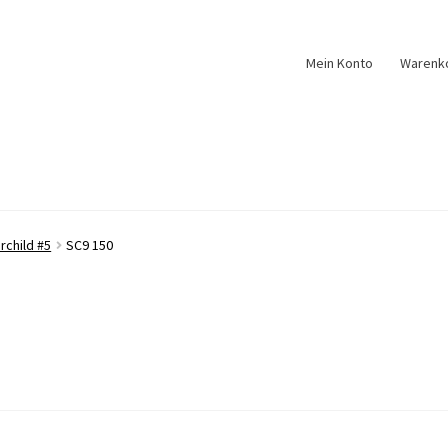
Mein Konto
Warenk
rchild #5
SC9 150