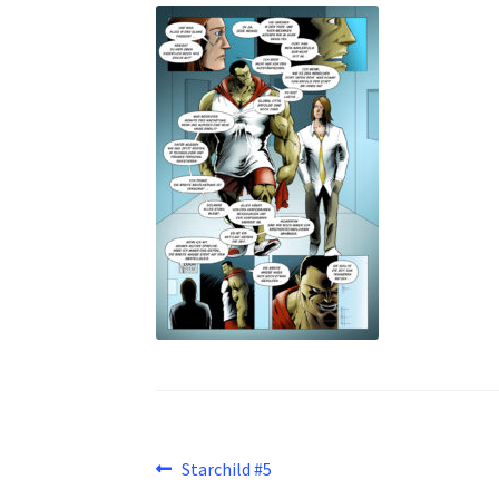
Beitragsnavigation
Vorheriger
Starchild #5
Beitrag: