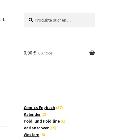
Suchen
Suchen
orb
nach:
0,00
€
0 Artikel
37
Comics Englisch
37
2
Produkte
Kalender
2
Produkte
6
Poldi und Poldiline
6
65
Produkte
Variantcover
65
6
Produkte
Western
6