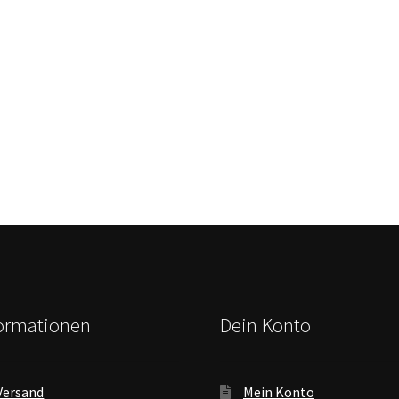
formationen
Dein Konto
Versand
Mein Konto