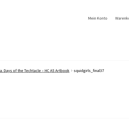
Mein Konto
Warenk
k.a. Days of the Techtacle – HC A5 Artbook
squidgirls_final37