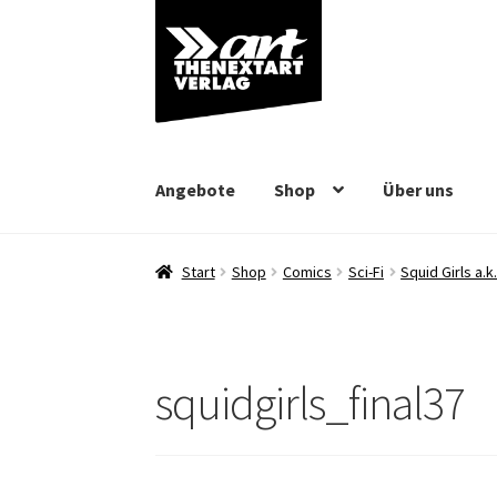
Zur
Zum
Navigation
Inhalt
springen
springen
Angebote
Shop
Über uns
Start
Shop
Comics
Sci-Fi
Squid Girls a.
squidgirls_final37