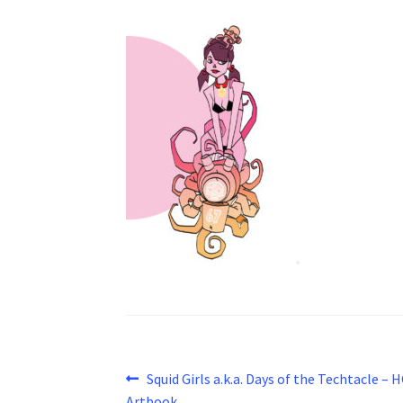
Beitragsnavigation
Vorheriger
Squid Girls a.k.a. Days of the Techtacle – 
Beitrag:
Artbook