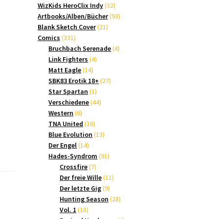
Produkte
32
WizKids HeroClix Indy
32
Produkte
93
Artbooks/Alben/Bücher
93
21
Produkte
Blank Sketch Cover
21
331
Produkte
Comics
331
Produkte
4
Bruchbach Serenade
4
4
Produkte
Link Fighters
4
14
Produkte
Matt Eagle
14
Produkte
27
SBK83 Erotik 18+
27
1
Produkte
Star Spartan
1
Produkt
44
Verschiedene
44
6
Produkte
Western
6
Produkte
16
TNA United
16
Produkte
13
Blue Evolution
13
14
Produkte
Der Engel
14
Produkte
91
Hades-Syndrom
91
7
Produkte
Crossfire
7
Produkte
11
Der freie Wille
11
9
Produkte
Der letzte Gig
9
Produkte
28
Hunting Season
28
18
Produkte
Vol. 1
18