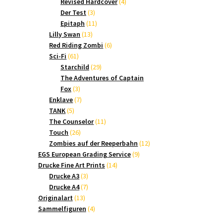
Produkte
4
Revised Hardcover
4
3
Produkte
Der Test
3
Produkte
11
Epitaph
11
13
Produkte
Lilly Swan
13
Produkte
6
Red Riding Zombi
6
61
Produkte
Sci-Fi
61
Produkte
29
Starchild
29
Produkte
The Adventures of Captain
3
Fox
3
Produkte
7
Enklave
7
5
Produkte
TANK
5
Produkte
11
The Counselor
11
26
Produkte
Touch
26
Produkte
12
Zombies auf der Reeperbahn
12
9
Produkte
EGS European Grading Service
9
14
Produkte
Drucke Fine Art Prints
14
3
Produkte
Drucke A3
3
Produkte
7
Drucke A4
7
13
Produkte
Originalart
13
Produkte
4
Sammelfiguren
4
Produkte