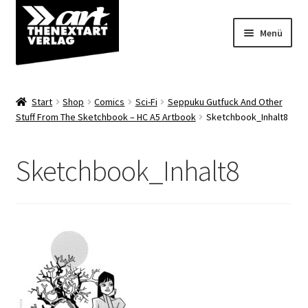
Zur
Zum
Menü
Navigation
Inhalt
springen
springen
Angebote
Start
Shop
Comics
Sci-Fi
Seppuku Gutfuck And Other
Unterm
Stuff From The Sketchbook – HC A5 Artbook
Sketchbook_Inhalt8
Shop
öffnen
Über uns
Sketchbook_Inhalt8