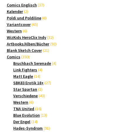
37
Comics Englisch
37
2
Produkte
Kalender
2
Produkte
6
Poldi und Poldiline
6
65
Produkte
Variantcover
65
6
Produkte
Western
6
Produkte
32
WizKids HeroClix Indy
32
Produkte
92
Artbooks/Alben/Bücher
92
21
Produkte
Blank Sketch Cover
21
330
Produkte
Comics
330
Produkte
4
Bruchbach Serenade
4
4
Produkte
Link Fighters
4
14
Produkte
Matt Eagle
14
Produkte
27
SBK83 Erotik 18+
27
1
Produkte
Star Spartan
1
Produkt
43
Verschiedene
43
6
Produkte
Western
6
Produkte
16
TNA United
16
Produkte
13
Blue Evolution
13
14
Produkte
Der Engel
14
Produkte
91
Hades-Syndrom
91