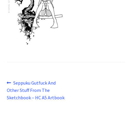
Beitragsnavigation
Vorheriger
Seppuku Gutfuck And
Beitrag:
Other Stuff From The
Sketchbook – HC A5 Artbook