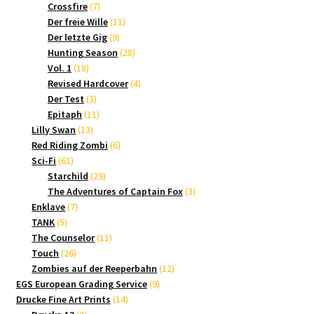
7
Produkte
Crossfire
7
Produkte
11
Der freie Wille
11
9
Produkte
Der letzte Gig
9
Produkte
28
Hunting Season
28
18
Produkte
Vol. 1
18
Produkte
4
Revised Hardcover
4
3
Produkte
Der Test
3
Produkte
11
Epitaph
11
13
Produkte
Lilly Swan
13
Produkte
6
Red Riding Zombi
6
61
Produkte
Sci-Fi
61
Produkte
29
Starchild
29
Produkte
3
The Adventures of Captain Fox
3
7
Produkte
Enklave
7
5
Produkte
TANK
5
Produkte
11
The Counselor
11
26
Produkte
Touch
26
Produkte
12
Zombies auf der Reeperbahn
12
9
Produkte
EGS European Grading Service
9
14
Produkte
Drucke Fine Art Prints
14
3
Produkte