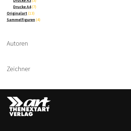
Drucke A3
3
Produkte
7
Drucke A4
7
13
Produkte
Originalart
13
Produkte
4
Sammelfiguren
4
Produkte
Autoren
Zeichner