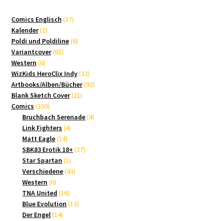
37
Comics Englisch
37
2
Produkte
Kalender
2
Produkte
6
Poldi und Poldiline
6
65
Produkte
Variantcover
65
6
Produkte
Western
6
Produkte
32
WizKids HeroClix Indy
32
Produkte
92
Artbooks/Alben/Bücher
92
21
Produkte
Blank Sketch Cover
21
330
Produkte
Comics
330
Produkte
4
Bruchbach Serenade
4
4
Produkte
Link Fighters
4
14
Produkte
Matt Eagle
14
Produkte
27
SBK83 Erotik 18+
27
1
Produkte
Star Spartan
1
Produkt
43
Verschiedene
43
6
Produkte
Western
6
Produkte
16
TNA United
16
Produkte
13
Blue Evolution
13
14
Produkte
Der Engel
14