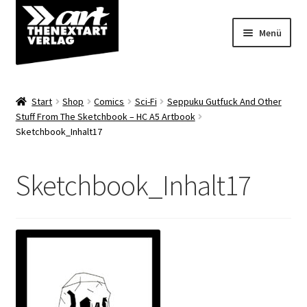
Zur
Zum
Menü
Navigation
Inhalt
springen
springen
Angebote
Start
Shop
Comics
Sci-Fi
Seppuku Gutfuck And Other
Unterm
Stuff From The Sketchbook – HC A5 Artbook
Shop
Sketchbook_Inhalt17
öffnen
Über uns
Sketchbook_Inhalt17