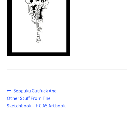
Beitragsnavigation
Vorheriger
Seppuku Gutfuck And
Beitrag:
Other Stuff From The
Sketchbook – HC A5 Artbook