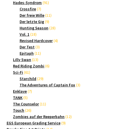
Produkte
91
Hades-Syndrom
91
7
Produkte
Crossfire
7
Produkte
11
Der freie Wille
11
9
Produkte
Der letzte Gig
9
Produkte
28
Hunting Season
28
18
Produkte
Vol. 1
18
Produkte
4
Revised Hardcover
4
3
Produkte
Der Test
3
Produkte
11
Epitaph
11
13
Produkte
Lilly Swan
13
Produkte
6
Red Riding Zombi
6
61
Produkte
Sci-Fi
61
Produkte
29
Starchild
29
Produkte
3
The Adventures of Captain Fox
3
7
Produkte
Enklave
7
5
Produkte
TANK
5
Produkte
11
The Counselor
11
26
Produkte
Touch
26
Produkte
12
Zombies auf der Reeperbahn
12
9
Produkte
EGS European Grading Service
9
14
Produkte