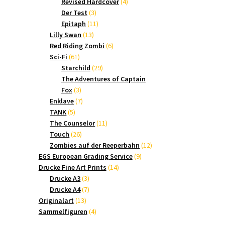
Produkte
4
Revised Hardcover
4
3
Produkte
Der Test
3
Produkte
11
Epitaph
11
13
Produkte
Lilly Swan
13
Produkte
6
Red Riding Zombi
6
61
Produkte
Sci-Fi
61
Produkte
29
Starchild
29
Produkte
The Adventures of Captain
3
Fox
3
Produkte
7
Enklave
7
5
Produkte
TANK
5
Produkte
11
The Counselor
11
26
Produkte
Touch
26
Produkte
12
Zombies auf der Reeperbahn
12
9
Produkte
EGS European Grading Service
9
14
Produkte
Drucke Fine Art Prints
14
3
Produkte
Drucke A3
3
Produkte
7
Drucke A4
7
13
Produkte
Originalart
13
Produkte
4
Sammelfiguren
4
Produkte