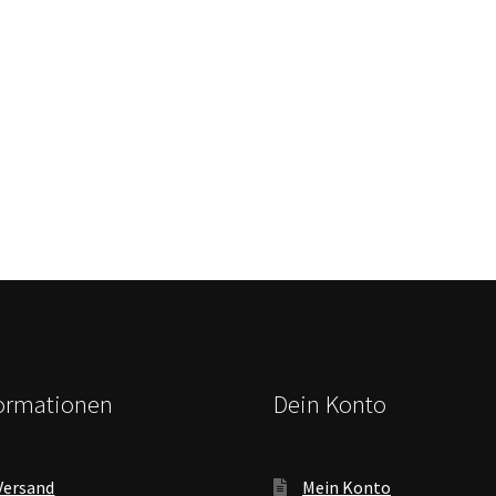
formationen
Dein Konto
Versand
Mein Konto