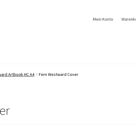
Mein Konto
Warenk
ard Artbook HC A4
Fern Westward Cover
er