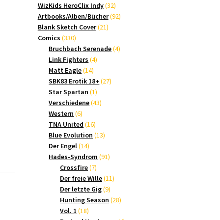
Produkte
32
WizKids HeroClix Indy
32
Produkte
92
Artbooks/Alben/Bücher
92
21
Produkte
Blank Sketch Cover
21
330
Produkte
Comics
330
Produkte
4
Bruchbach Serenade
4
4
Produkte
Link Fighters
4
14
Produkte
Matt Eagle
14
Produkte
27
SBK83 Erotik 18+
27
1
Produkte
Star Spartan
1
Produkt
43
Verschiedene
43
6
Produkte
Western
6
Produkte
16
TNA United
16
Produkte
13
Blue Evolution
13
14
Produkte
Der Engel
14
Produkte
91
Hades-Syndrom
91
7
Produkte
Crossfire
7
Produkte
11
Der freie Wille
11
9
Produkte
Der letzte Gig
9
Produkte
28
Hunting Season
28
18
Produkte
Vol. 1
18