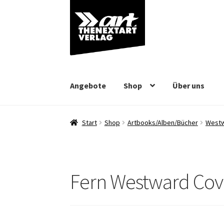
Zur
Zum
Navigation
Inhalt
springen
springen
Angebote
Shop
Über uns
Start
Shop
Artbooks/Alben/Bücher
Westw
Fern Westward Cov