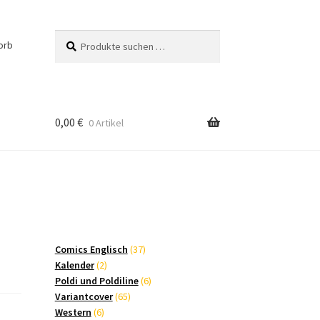
Suchen
Suchen
orb
nach:
0,00
€
0 Artikel
37
Comics Englisch
37
2
Produkte
Kalender
2
Produkte
6
Poldi und Poldiline
6
65
Produkte
Variantcover
65
6
Produkte
Western
6