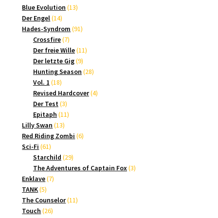
Produkte
13
Blue Evolution
13
14
Produkte
Der Engel
14
Produkte
91
Hades-Syndrom
91
7
Produkte
Crossfire
7
Produkte
11
Der freie Wille
11
9
Produkte
Der letzte Gig
9
Produkte
28
Hunting Season
28
18
Produkte
Vol. 1
18
Produkte
4
Revised Hardcover
4
3
Produkte
Der Test
3
Produkte
11
Epitaph
11
13
Produkte
Lilly Swan
13
Produkte
6
Red Riding Zombi
6
61
Produkte
Sci-Fi
61
Produkte
29
Starchild
29
Produkte
3
The Adventures of Captain Fox
3
7
Produkte
Enklave
7
5
Produkte
TANK
5
Produkte
11
The Counselor
11
26
Produkte
Touch
26