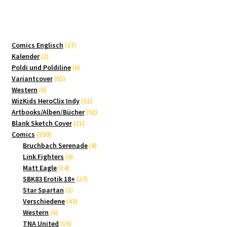
37
Comics Englisch
37
2
Produkte
Kalender
2
Produkte
6
Poldi und Poldiline
6
65
Produkte
Variantcover
65
6
Produkte
Western
6
Produkte
32
WizKids HeroClix Indy
32
Produkte
92
Artbooks/Alben/Bücher
92
21
Produkte
Blank Sketch Cover
21
330
Produkte
Comics
330
Produkte
4
Bruchbach Serenade
4
4
Produkte
Link Fighters
4
14
Produkte
Matt Eagle
14
Produkte
27
SBK83 Erotik 18+
27
1
Produkte
Star Spartan
1
Produkt
43
Verschiedene
43
6
Produkte
Western
6
Produkte
16
TNA United
16