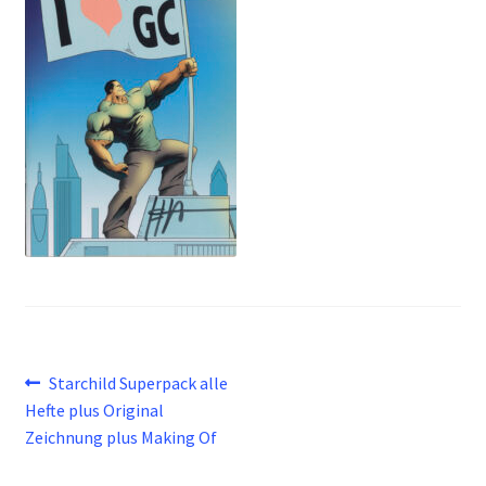
Beitragsnavigation
Vorheriger
Starchild Superpack alle
Beitrag:
Hefte plus Original
Zeichnung plus Making Of