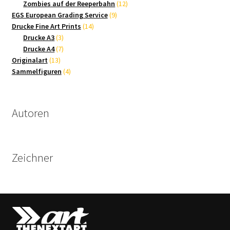
Produkte
12
Zombies auf der Reeperbahn
12
9
Produkte
EGS European Grading Service
9
14
Produkte
Drucke Fine Art Prints
14
3
Produkte
Drucke A3
3
Produkte
7
Drucke A4
7
13
Produkte
Originalart
13
Produkte
4
Sammelfiguren
4
Produkte
Autoren
Zeichner