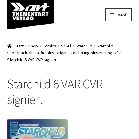
Zur
Zum
Menü
Navigation
Inhalt
springen
springen
Angebote
Start
Shop
Comics
Sci-Fi
Starchild
Starchild
Unterm
Superpack alle Hefte plus Original Zeichnung plus Making Of
Shop
Starchild 6 VAR CVR signiert
öffnen
Über uns
Starchild 6 VAR CVR
signiert