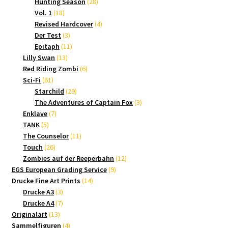
Produkte
28
Hunting Season
28
18
Produkte
Vol. 1
18
Produkte
4
Revised Hardcover
4
3
Produkte
Der Test
3
Produkte
11
Epitaph
11
13
Produkte
Lilly Swan
13
Produkte
6
Red Riding Zombi
6
61
Produkte
Sci-Fi
61
Produkte
29
Starchild
29
Produkte
3
The Adventures of Captain Fox
3
7
Produkte
Enklave
7
5
Produkte
TANK
5
Produkte
11
The Counselor
11
26
Produkte
Touch
26
Produkte
12
Zombies auf der Reeperbahn
12
9
Produkte
EGS European Grading Service
9
14
Produkte
Drucke Fine Art Prints
14
3
Produkte
Drucke A3
3
Produkte
7
Drucke A4
7
13
Produkte
Originalart
13
Produkte
4
Sammelfiguren
4