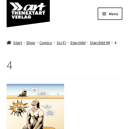
Zur
Zum
Menü
Navigation
Inhalt
springen
springen
Angebote
Start
Shop
Comics
Sci-Fi
Starchild
Starchild #6
4
Unterm
Shop
öffnen
4
Über uns