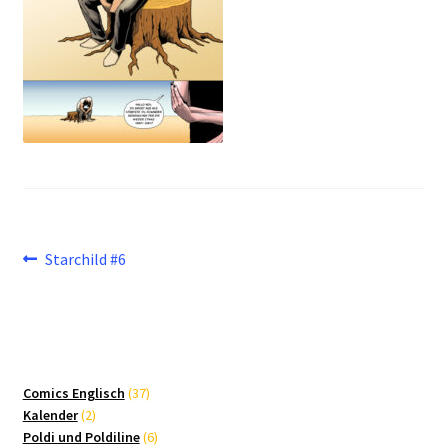
Beitragsnavigation
Vorheriger
Starchild #6
Beitrag:
37
Comics Englisch
37
2
Produkte
Kalender
2
Produkte
6
Poldi und Poldiline
6