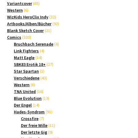
65
Produkte
Variantcover
65
6
Produkte
Western
6
Produkte
32
WizKids HeroClix Indy
32
Produkte
92
Artbooks/Alben/Bücher
92
21
Produkte
Blank Sketch Cover
21
330
Produkte
Comics
330
Produkte
4
Bruchbach Serenade
4
4
Produkte
Link Fighters
4
14
Produkte
Matt Eagle
14
Produkte
27
SBK83 Erotik 18+
27
1
Produkte
Star Spartan
1
Produkt
43
Verschiedene
43
6
Produkte
Western
6
Produkte
16
TNA United
16
Produkte
13
Blue Evolution
13
14
Produkte
Der Engel
14
Produkte
91
Hades-Syndrom
91
7
Produkte
Crossfire
7
Produkte
11
Der freie Wille
11
9
Produkte
Der letzte Gig
9