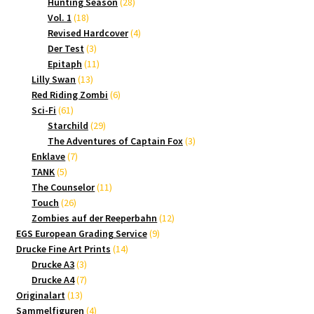
Produkte
28
Hunting Season
28
18
Produkte
Vol. 1
18
Produkte
4
Revised Hardcover
4
3
Produkte
Der Test
3
Produkte
11
Epitaph
11
13
Produkte
Lilly Swan
13
Produkte
6
Red Riding Zombi
6
61
Produkte
Sci-Fi
61
Produkte
29
Starchild
29
Produkte
3
The Adventures of Captain Fox
3
7
Produkte
Enklave
7
5
Produkte
TANK
5
Produkte
11
The Counselor
11
26
Produkte
Touch
26
Produkte
12
Zombies auf der Reeperbahn
12
9
Produkte
EGS European Grading Service
9
14
Produkte
Drucke Fine Art Prints
14
3
Produkte
Drucke A3
3
Produkte
7
Drucke A4
7
13
Produkte
Originalart
13
Produkte
4
Sammelfiguren
4