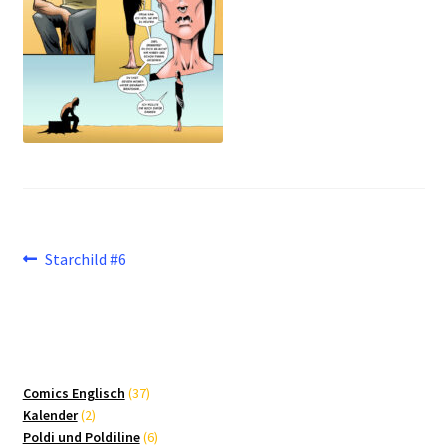
Beitragsnavigation
Vorheriger
Starchild #6
Beitrag:
37
Comics Englisch
37
2
Produkte
Kalender
2
Produkte
6
Poldi und Poldiline
6