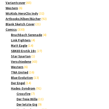
65
Produkte
Variantcover
65
6
Produkte
Western
6
Produkte
32
WizKids HeroClix Indy
32
Produkte
92
Artbooks/Alben/Bücher
92
21
Produkte
Blank Sketch Cover
21
330
Produkte
Comics
330
Produkte
4
Bruchbach Serenade
4
4
Produkte
Link Fighters
4
14
Produkte
Matt Eagle
14
Produkte
27
SBK83 Erotik 18+
27
1
Produkte
Star Spartan
1
Produkt
43
Verschiedene
43
6
Produkte
Western
6
Produkte
16
TNA United
16
Produkte
13
Blue Evolution
13
14
Produkte
Der Engel
14
Produkte
91
Hades-Syndrom
91
7
Produkte
Crossfire
7
Produkte
11
Der freie Wille
11
9
Produkte
Der letzte Gig
9