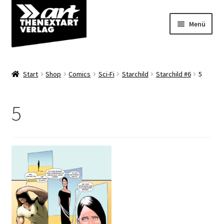
Zur
Zum
Menü
Navigation
Inhalt
springen
springen
Angebote
Start
Shop
Comics
Sci-Fi
Starchild
Starchild #6
5
Unterm
Shop
öffnen
5
Über uns