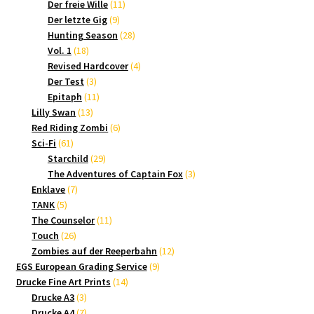
Produkte
11
Der freie Wille
11
9
Produkte
Der letzte Gig
9
Produkte
28
Hunting Season
28
18
Produkte
Vol. 1
18
Produkte
4
Revised Hardcover
4
3
Produkte
Der Test
3
Produkte
11
Epitaph
11
13
Produkte
Lilly Swan
13
Produkte
6
Red Riding Zombi
6
61
Produkte
Sci-Fi
61
Produkte
29
Starchild
29
Produkte
3
The Adventures of Captain Fox
3
7
Produkte
Enklave
7
5
Produkte
TANK
5
Produkte
11
The Counselor
11
26
Produkte
Touch
26
Produkte
12
Zombies auf der Reeperbahn
12
9
Produkte
EGS European Grading Service
9
14
Produkte
Drucke Fine Art Prints
14
3
Produkte
Drucke A3
3
Produkte
7
Drucke A4
7