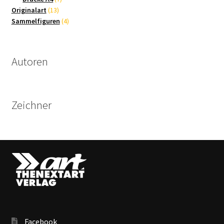
13
Produkte
Originalart
13
Produkte
4
Sammelfiguren
4
Produkte
Autoren
Zeichner
Facebook