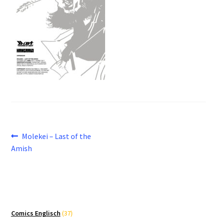
Beitragsnavigation
Vorheriger
Molekei – Last of the
Beitrag:
Amish
37
Comics Englisch
37