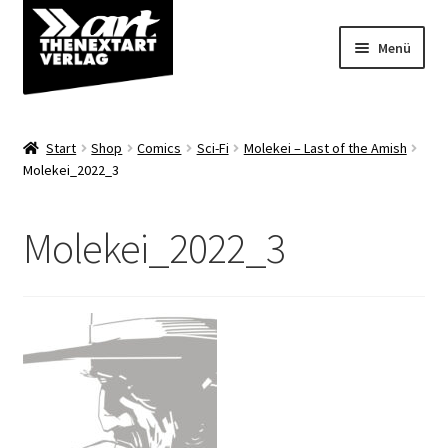
Zur
Zum
Menü
Navigation
Inhalt
springen
springen
Angebote
Start
Shop
Comics
Sci-Fi
Molekei – Last of the Amish
Unterm
Molekei_2022_3
Shop
öffnen
Über uns
Molekei_2022_3