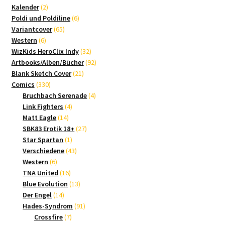
2
Produkte
Kalender
2
Produkte
6
Poldi und Poldiline
6
65
Produkte
Variantcover
65
6
Produkte
Western
6
Produkte
32
WizKids HeroClix Indy
32
Produkte
92
Artbooks/Alben/Bücher
92
21
Produkte
Blank Sketch Cover
21
330
Produkte
Comics
330
Produkte
4
Bruchbach Serenade
4
4
Produkte
Link Fighters
4
14
Produkte
Matt Eagle
14
Produkte
27
SBK83 Erotik 18+
27
1
Produkte
Star Spartan
1
Produkt
43
Verschiedene
43
6
Produkte
Western
6
Produkte
16
TNA United
16
Produkte
13
Blue Evolution
13
14
Produkte
Der Engel
14
Produkte
91
Hades-Syndrom
91
7
Produkte
Crossfire
7