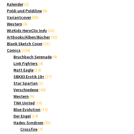
2
Produkte
Kalender
2
Produkte
6
Poldi und Poldiline
6
65
Produkte
Variantcover
65
6
Produkte
Western
6
Produkte
32
WizKids HeroClix Indy
32
Produkte
92
Artbooks/Alben/Bücher
92
21
Produkte
Blank Sketch Cover
21
330
Produkte
Comics
330
Produkte
4
Bruchbach Serenade
4
4
Produkte
Link Fighters
4
14
Produkte
Matt Eagle
14
Produkte
27
SBK83 Erotik 18+
27
1
Produkte
Star Spartan
1
Produkt
43
Verschiedene
43
6
Produkte
Western
6
Produkte
16
TNA United
16
Produkte
13
Blue Evolution
13
14
Produkte
Der Engel
14
Produkte
91
Hades-Syndrom
91
7
Produkte
Crossfire
7