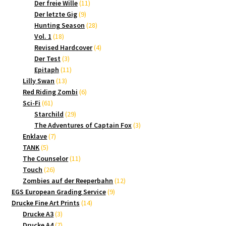
Produkte
11
Der freie Wille
11
9
Produkte
Der letzte Gig
9
Produkte
28
Hunting Season
28
18
Produkte
Vol. 1
18
Produkte
4
Revised Hardcover
4
3
Produkte
Der Test
3
Produkte
11
Epitaph
11
13
Produkte
Lilly Swan
13
Produkte
6
Red Riding Zombi
6
61
Produkte
Sci-Fi
61
Produkte
29
Starchild
29
Produkte
3
The Adventures of Captain Fox
3
7
Produkte
Enklave
7
5
Produkte
TANK
5
Produkte
11
The Counselor
11
26
Produkte
Touch
26
Produkte
12
Zombies auf der Reeperbahn
12
9
Produkte
EGS European Grading Service
9
14
Produkte
Drucke Fine Art Prints
14
3
Produkte
Drucke A3
3
Produkte
7
Drucke A4
7