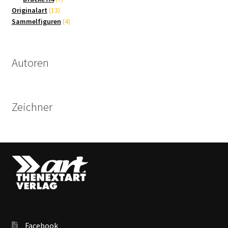
13
Produkte
Originalart
13
Produkte
4
Sammelfiguren
4
Produkte
Autoren
Zeichner
Facebook