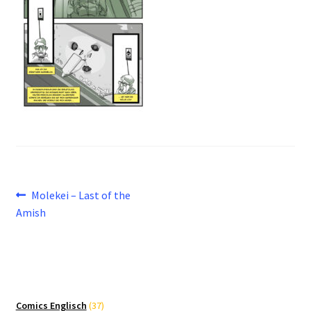
Beitragsnavigation
Vorheriger
Molekei – Last of the
Beitrag:
Amish
37
Comics Englisch
37