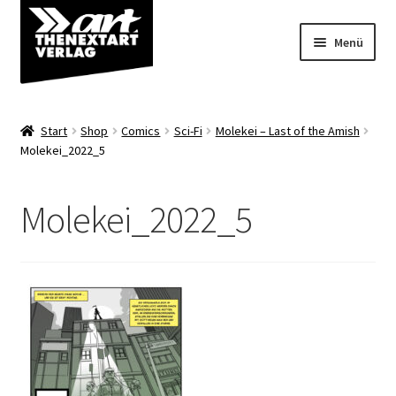
Zur
Zum
Menü
Navigation
Inhalt
springen
springen
Angebote
Start
Shop
Comics
Sci-Fi
Molekei – Last of the Amish
Unterm
Molekei_2022_5
Shop
öffnen
Über uns
Molekei_2022_5