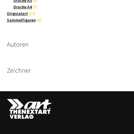
Drucke A3
3
Produkte
7
Drucke A4
7
13
Produkte
Originalart
13
Produkte
4
Sammelfiguren
4
Produkte
Autoren
Zeichner