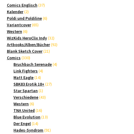
37
Comics Englisch
37
2
Produkte
Kalender
2
Produkte
6
Poldi und Poldiline
6
65
Produkte
Variantcover
65
6
Produkte
Western
6
Produkte
32
WizKids HeroClix Indy
32
Produkte
92
Artbooks/Alben/Bücher
92
21
Produkte
Blank Sketch Cover
21
330
Produkte
Comics
330
Produkte
4
Bruchbach Serenade
4
4
Produkte
Link Fighters
4
14
Produkte
Matt Eagle
14
Produkte
27
SBK83 Erotik 18+
27
1
Produkte
Star Spartan
1
Produkt
43
Verschiedene
43
6
Produkte
Western
6
Produkte
16
TNA United
16
Produkte
13
Blue Evolution
13
14
Produkte
Der Engel
14
Produkte
91
Hades-Syndrom
91