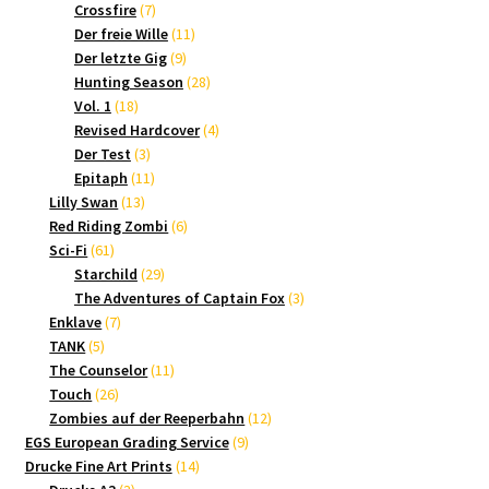
7
Produkte
Crossfire
7
Produkte
11
Der freie Wille
11
9
Produkte
Der letzte Gig
9
Produkte
28
Hunting Season
28
18
Produkte
Vol. 1
18
Produkte
4
Revised Hardcover
4
3
Produkte
Der Test
3
Produkte
11
Epitaph
11
13
Produkte
Lilly Swan
13
Produkte
6
Red Riding Zombi
6
61
Produkte
Sci-Fi
61
Produkte
29
Starchild
29
Produkte
3
The Adventures of Captain Fox
3
7
Produkte
Enklave
7
5
Produkte
TANK
5
Produkte
11
The Counselor
11
26
Produkte
Touch
26
Produkte
12
Zombies auf der Reeperbahn
12
9
Produkte
EGS European Grading Service
9
14
Produkte
Drucke Fine Art Prints
14
3
Produkte