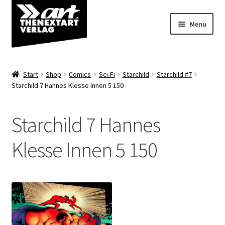
Zur
Zum
Menü
Navigation
Inhalt
springen
springen
Angebote
Start
Shop
Comics
Sci-Fi
Starchild
Starchild #7
Unterm
Starchild 7 Hannes Klesse Innen 5 150
Shop
öffnen
Über uns
Starchild 7 Hannes
Klesse Innen 5 150