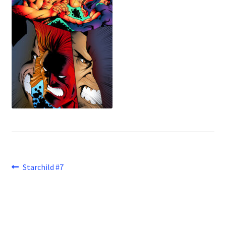
Beitragsnavigation
Vorheriger
Starchild #7
Beitrag: