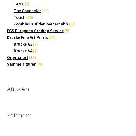
5
Produkte
TANK
5
Produkte
11
The Counselor
11
26
Produkte
Touch
26
Produkte
12
Zombies auf der Reeperbahn
12
9
Produkte
EGS European Grading Service
9
14
Produkte
Drucke Fine Art Prints
14
3
Produkte
Drucke A3
3
Produkte
7
Drucke A4
7
13
Produkte
Originalart
13
Produkte
4
Sammelfiguren
4
Produkte
Autoren
Zeichner