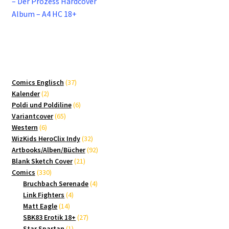
Beitrag:
– Der Prozess Hardcover
Album – A4 HC 18+
37
Comics Englisch
37
2
Produkte
Kalender
2
Produkte
6
Poldi und Poldiline
6
65
Produkte
Variantcover
65
6
Produkte
Western
6
Produkte
32
WizKids HeroClix Indy
32
Produkte
92
Artbooks/Alben/Bücher
92
21
Produkte
Blank Sketch Cover
21
330
Produkte
Comics
330
Produkte
4
Bruchbach Serenade
4
4
Produkte
Link Fighters
4
14
Produkte
Matt Eagle
14
Produkte
27
SBK83 Erotik 18+
27
1
Produkte
Star Spartan
1