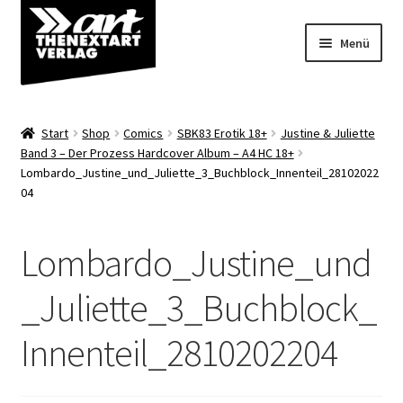
Zur
Zum
Menü
Navigation
Inhalt
springen
springen
Angebote
Start
Shop
Comics
SBK83 Erotik 18+
Justine & Juliette
Unterm
Band 3 – Der Prozess Hardcover Album – A4 HC 18+
Shop
Lombardo_Justine_und_Juliette_3_Buchblock_Innenteil_28102022
öffnen
04
Über uns
Lombardo_Justine_und
_Juliette_3_Buchblock_
Innenteil_2810202204