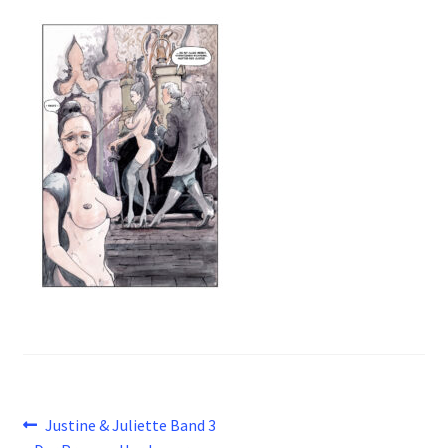
Beitragsnavigation
Vorheriger
Justine & Juliette Band 3