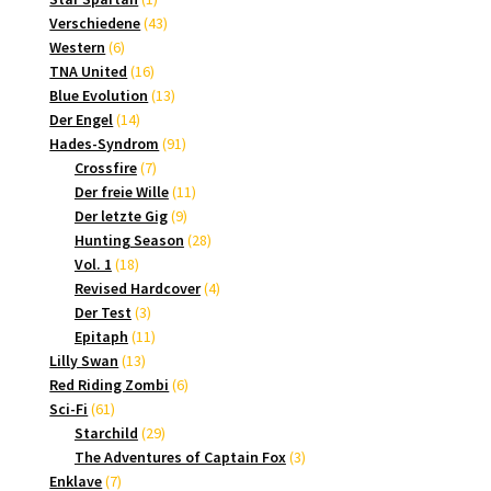
Produkt
43
Verschiedene
43
6
Produkte
Western
6
Produkte
16
TNA United
16
Produkte
13
Blue Evolution
13
14
Produkte
Der Engel
14
Produkte
91
Hades-Syndrom
91
7
Produkte
Crossfire
7
Produkte
11
Der freie Wille
11
9
Produkte
Der letzte Gig
9
Produkte
28
Hunting Season
28
18
Produkte
Vol. 1
18
Produkte
4
Revised Hardcover
4
3
Produkte
Der Test
3
Produkte
11
Epitaph
11
13
Produkte
Lilly Swan
13
Produkte
6
Red Riding Zombi
6
61
Produkte
Sci-Fi
61
Produkte
29
Starchild
29
Produkte
3
The Adventures of Captain Fox
3
7
Produkte
Enklave
7