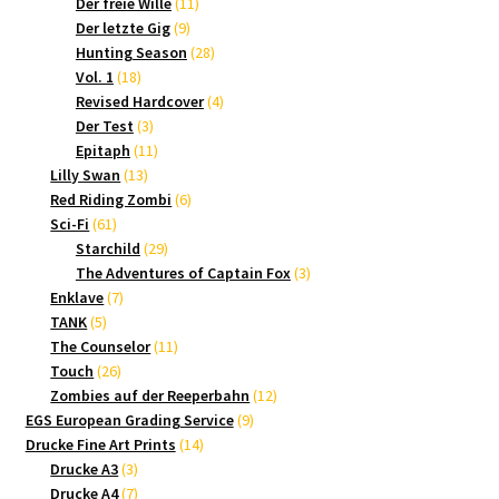
Produkte
11
Der freie Wille
11
9
Produkte
Der letzte Gig
9
Produkte
28
Hunting Season
28
18
Produkte
Vol. 1
18
Produkte
4
Revised Hardcover
4
3
Produkte
Der Test
3
Produkte
11
Epitaph
11
13
Produkte
Lilly Swan
13
Produkte
6
Red Riding Zombi
6
61
Produkte
Sci-Fi
61
Produkte
29
Starchild
29
Produkte
3
The Adventures of Captain Fox
3
7
Produkte
Enklave
7
5
Produkte
TANK
5
Produkte
11
The Counselor
11
26
Produkte
Touch
26
Produkte
12
Zombies auf der Reeperbahn
12
9
Produkte
EGS European Grading Service
9
14
Produkte
Drucke Fine Art Prints
14
3
Produkte
Drucke A3
3
Produkte
7
Drucke A4
7