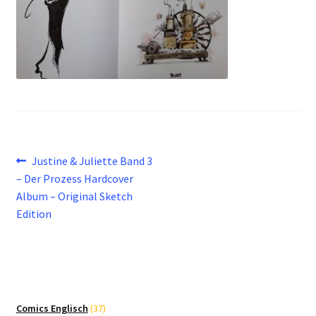
Beitragsnavigation
Vorheriger
Justine & Juliette Band 3
Beitrag:
– Der Prozess Hardcover
Album – Original Sketch
Edition
37
Comics Englisch
37