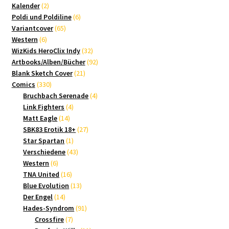
2
Produkte
Kalender
2
Produkte
6
Poldi und Poldiline
6
65
Produkte
Variantcover
65
6
Produkte
Western
6
Produkte
32
WizKids HeroClix Indy
32
Produkte
92
Artbooks/Alben/Bücher
92
21
Produkte
Blank Sketch Cover
21
330
Produkte
Comics
330
Produkte
4
Bruchbach Serenade
4
4
Produkte
Link Fighters
4
14
Produkte
Matt Eagle
14
Produkte
27
SBK83 Erotik 18+
27
1
Produkte
Star Spartan
1
Produkt
43
Verschiedene
43
6
Produkte
Western
6
Produkte
16
TNA United
16
Produkte
13
Blue Evolution
13
14
Produkte
Der Engel
14
Produkte
91
Hades-Syndrom
91
7
Produkte
Crossfire
7