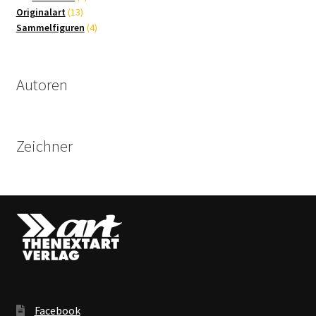
13
Produkte
Originalart
13
Produkte
4
Sammelfiguren
4
Produkte
Autoren
Zeichner
Facebook