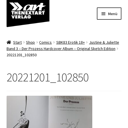
Zur
Zum
Menü
Navigation
Inhalt
springen
springen
Angebote
Start
Shop
Comics
SBK83 Erotik 18+
Justine & Juliette
Unterm
Band 3 – Der Prozess Hardcover Album – Original Sketch Edition
Shop
20221201_102850
öffnen
Über uns
20221201_102850