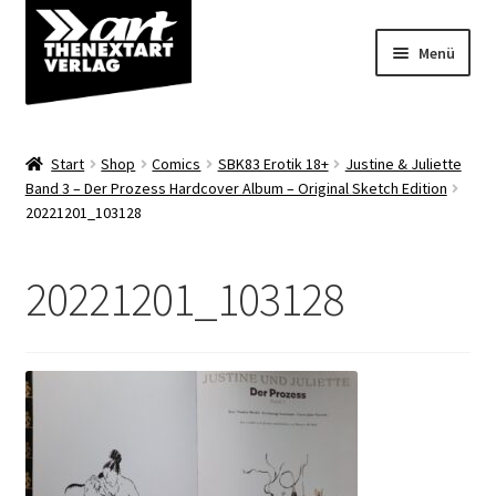
Zur
Zum
Menü
Navigation
Inhalt
springen
springen
Angebote
Start
Shop
Comics
SBK83 Erotik 18+
Justine & Juliette
Unterm
Band 3 – Der Prozess Hardcover Album – Original Sketch Edition
Shop
20221201_103128
öffnen
Über uns
20221201_103128