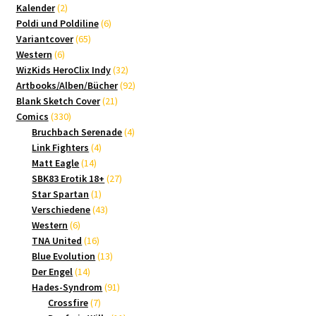
2
Produkte
Kalender
2
Produkte
6
Poldi und Poldiline
6
65
Produkte
Variantcover
65
6
Produkte
Western
6
Produkte
32
WizKids HeroClix Indy
32
Produkte
92
Artbooks/Alben/Bücher
92
21
Produkte
Blank Sketch Cover
21
330
Produkte
Comics
330
Produkte
4
Bruchbach Serenade
4
4
Produkte
Link Fighters
4
14
Produkte
Matt Eagle
14
Produkte
27
SBK83 Erotik 18+
27
1
Produkte
Star Spartan
1
Produkt
43
Verschiedene
43
6
Produkte
Western
6
Produkte
16
TNA United
16
Produkte
13
Blue Evolution
13
14
Produkte
Der Engel
14
Produkte
91
Hades-Syndrom
91
7
Produkte
Crossfire
7