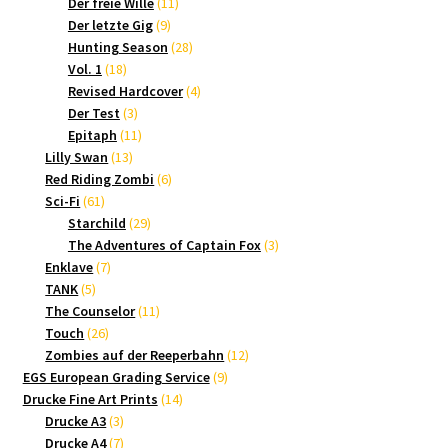
Produkte
11
Der freie Wille
11
9
Produkte
Der letzte Gig
9
Produkte
28
Hunting Season
28
18
Produkte
Vol. 1
18
Produkte
4
Revised Hardcover
4
3
Produkte
Der Test
3
Produkte
11
Epitaph
11
13
Produkte
Lilly Swan
13
Produkte
6
Red Riding Zombi
6
61
Produkte
Sci-Fi
61
Produkte
29
Starchild
29
Produkte
3
The Adventures of Captain Fox
3
7
Produkte
Enklave
7
5
Produkte
TANK
5
Produkte
11
The Counselor
11
26
Produkte
Touch
26
Produkte
12
Zombies auf der Reeperbahn
12
9
Produkte
EGS European Grading Service
9
14
Produkte
Drucke Fine Art Prints
14
3
Produkte
Drucke A3
3
Produkte
7
Drucke A4
7