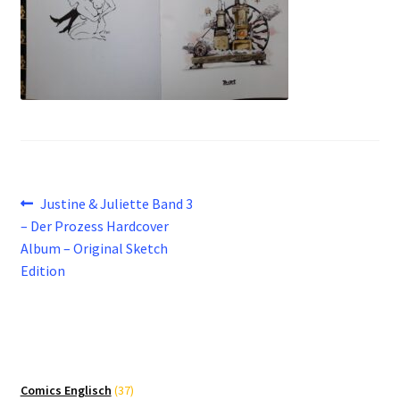
Beitragsnavigation
Vorheriger
Justine & Juliette Band 3
Beitrag:
– Der Prozess Hardcover
Album – Original Sketch
Edition
37
Comics Englisch
37