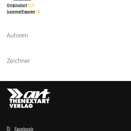
13
Produkte
Originalart
13
Produkte
4
Sammelfiguren
4
Produkte
Autoren
Zeichner
Facebook