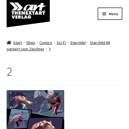
Zur
Zum
Menü
Navigation
Inhalt
springen
springen
Angebote
Start
Shop
Comics
Sci-Fi
Starchild
Starchild #8
Unterm
signiert vom Zeichner
2
Shop
öffnen
Über uns
2