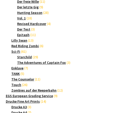
Produkte
11
Der freie Wille
11
9
Produkte
Der letzte Gig
9
Produkte
28
Hunting Season
28
18
Produkte
Vol. 1
18
Produkte
4
Revised Hardcover
4
3
Produkte
Der Test
3
Produkte
11
Epitaph
11
13
Produkte
Lilly Swan
13
Produkte
6
Red Riding Zombi
6
61
Produkte
Sci-Fi
61
Produkte
29
Starchild
29
Produkte
3
The Adventures of Captain Fox
3
7
Produkte
Enklave
7
5
Produkte
TANK
5
Produkte
11
The Counselor
11
26
Produkte
Touch
26
Produkte
12
Zombies auf der Reeperbahn
12
9
Produkte
EGS European Grading Service
9
14
Produkte
Drucke Fine Art Prints
14
3
Produkte
Drucke A3
3
Produkte
7
Drucke A4
7