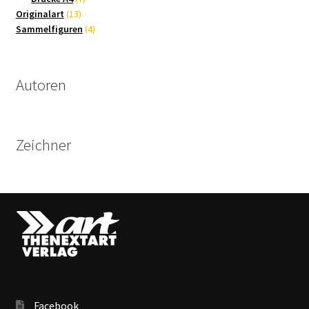
13
Produkte
Originalart
13
Produkte
4
Sammelfiguren
4
Produkte
Autoren
Zeichner
Facebook