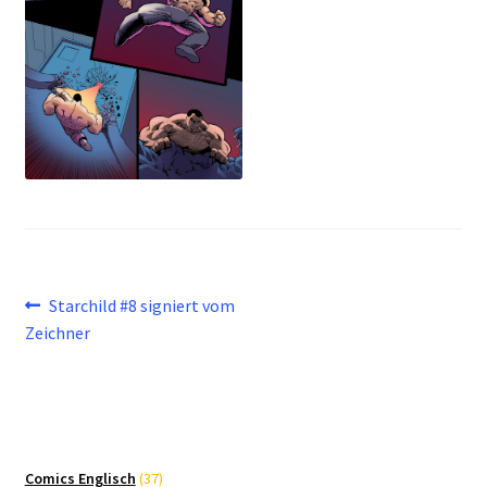
Beitragsnavigation
Vorheriger
Starchild #8 signiert vom
Beitrag:
Zeichner
37
Comics Englisch
37