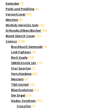
2
Produkte
Kalender
2
Produkte
6
Poldi und Poldiline
6
65
Produkte
Variantcover
65
6
Produkte
Western
6
Produkte
32
WizKids HeroClix Indy
32
Produkte
92
Artbooks/Alben/Bücher
92
21
Produkte
Blank Sketch Cover
21
330
Produkte
Comics
330
Produkte
4
Bruchbach Serenade
4
4
Produkte
Link Fighters
4
14
Produkte
Matt Eagle
14
Produkte
27
SBK83 Erotik 18+
27
1
Produkte
Star Spartan
1
Produkt
43
Verschiedene
43
6
Produkte
Western
6
Produkte
16
TNA United
16
Produkte
13
Blue Evolution
13
14
Produkte
Der Engel
14
Produkte
91
Hades-Syndrom
91
7
Produkte
Crossfire
7