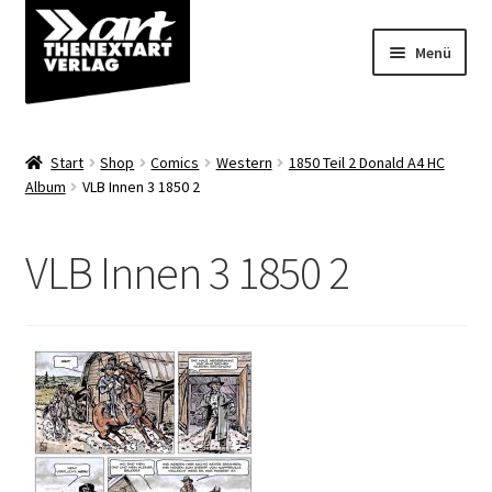
Zur
Zum
Menü
Navigation
Inhalt
springen
springen
Angebote
Start
Shop
Comics
Western
1850 Teil 2 Donald A4 HC
Unterm
Album
VLB Innen 3 1850 2
Shop
öffnen
Über uns
VLB Innen 3 1850 2