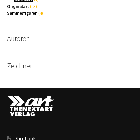
13
Produkte
Originalart
13
Produkte
4
Sammelfiguren
4
Produkte
Autoren
Zeichner
Facebook