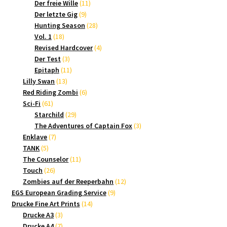
Produkte
11
Der freie Wille
11
9
Produkte
Der letzte Gig
9
Produkte
28
Hunting Season
28
18
Produkte
Vol. 1
18
Produkte
4
Revised Hardcover
4
3
Produkte
Der Test
3
Produkte
11
Epitaph
11
13
Produkte
Lilly Swan
13
Produkte
6
Red Riding Zombi
6
61
Produkte
Sci-Fi
61
Produkte
29
Starchild
29
Produkte
3
The Adventures of Captain Fox
3
7
Produkte
Enklave
7
5
Produkte
TANK
5
Produkte
11
The Counselor
11
26
Produkte
Touch
26
Produkte
12
Zombies auf der Reeperbahn
12
9
Produkte
EGS European Grading Service
9
14
Produkte
Drucke Fine Art Prints
14
3
Produkte
Drucke A3
3
Produkte
7
Drucke A4
7