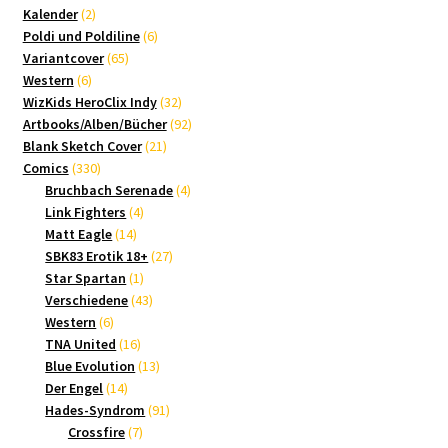
2
Produkte
Kalender
2
Produkte
6
Poldi und Poldiline
6
65
Produkte
Variantcover
65
6
Produkte
Western
6
Produkte
32
WizKids HeroClix Indy
32
Produkte
92
Artbooks/Alben/Bücher
92
21
Produkte
Blank Sketch Cover
21
330
Produkte
Comics
330
Produkte
4
Bruchbach Serenade
4
4
Produkte
Link Fighters
4
14
Produkte
Matt Eagle
14
Produkte
27
SBK83 Erotik 18+
27
1
Produkte
Star Spartan
1
Produkt
43
Verschiedene
43
6
Produkte
Western
6
Produkte
16
TNA United
16
Produkte
13
Blue Evolution
13
14
Produkte
Der Engel
14
Produkte
91
Hades-Syndrom
91
7
Produkte
Crossfire
7