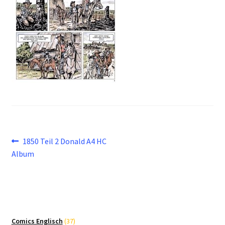
Beitragsnavigation
Vorheriger
1850 Teil 2 Donald A4 HC
Beitrag:
Album
37
Comics Englisch
37