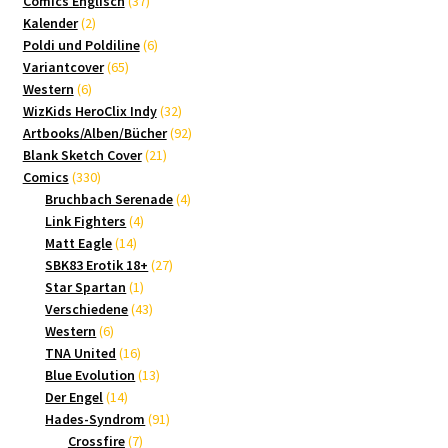
Comics Englisch
37
2
Produkte
Kalender
2
Produkte
6
Poldi und Poldiline
6
65
Produkte
Variantcover
65
6
Produkte
Western
6
Produkte
32
WizKids HeroClix Indy
32
Produkte
92
Artbooks/Alben/Bücher
92
21
Produkte
Blank Sketch Cover
21
330
Produkte
Comics
330
Produkte
4
Bruchbach Serenade
4
4
Produkte
Link Fighters
4
14
Produkte
Matt Eagle
14
Produkte
27
SBK83 Erotik 18+
27
1
Produkte
Star Spartan
1
Produkt
43
Verschiedene
43
6
Produkte
Western
6
Produkte
16
TNA United
16
Produkte
13
Blue Evolution
13
14
Produkte
Der Engel
14
Produkte
91
Hades-Syndrom
91
7
Produkte
Crossfire
7