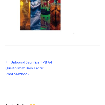
Beitragsnavigation
Vorheriger
Unbound Sacrifice TPB A4
Beitrag:
Querformat Dark Erotic
PhotoArtBook
37