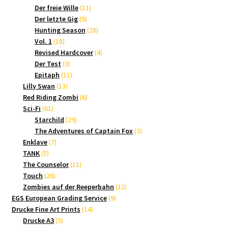
Produkte
11
Der freie Wille
11
9
Produkte
Der letzte Gig
9
Produkte
28
Hunting Season
28
18
Produkte
Vol. 1
18
Produkte
4
Revised Hardcover
4
3
Produkte
Der Test
3
Produkte
11
Epitaph
11
13
Produkte
Lilly Swan
13
Produkte
6
Red Riding Zombi
6
61
Produkte
Sci-Fi
61
Produkte
29
Starchild
29
Produkte
3
The Adventures of Captain Fox
3
7
Produkte
Enklave
7
5
Produkte
TANK
5
Produkte
11
The Counselor
11
26
Produkte
Touch
26
Produkte
12
Zombies auf der Reeperbahn
12
9
Produkte
EGS European Grading Service
9
14
Produkte
Drucke Fine Art Prints
14
3
Produkte
Drucke A3
3