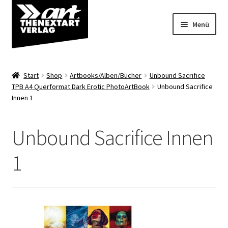
Zur
Zum
Menü
Navigation
Inhalt
springen
springen
Angebote
Start
Shop
Artbooks/Alben/Bücher
Unbound Sacrifice
Unterm
TPB A4 Querformat Dark Erotic PhotoArtBook
Unbound Sacrifice
Shop
Innen 1
öffnen
Über uns
Unbound Sacrifice Innen
1