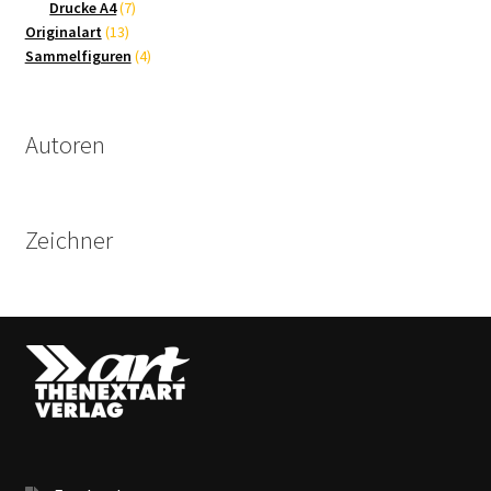
Produkte
7
Drucke A4
7
13
Produkte
Originalart
13
Produkte
4
Sammelfiguren
4
Produkte
Autoren
Zeichner