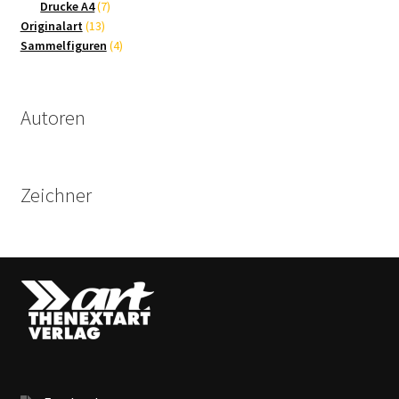
Produkte
7
Drucke A4
7
13
Produkte
Originalart
13
Produkte
4
Sammelfiguren
4
Produkte
Autoren
Zeichner