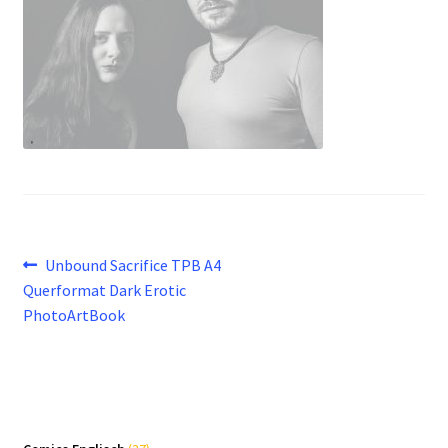
Beitragsnavigation
Vorheriger
Unbound Sacrifice TPB A4
Beitrag:
Querformat Dark Erotic
PhotoArtBook
37