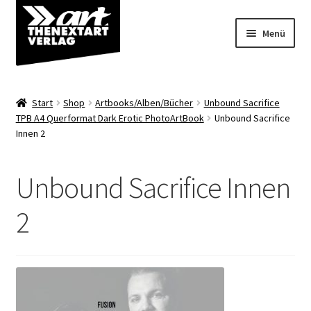
Zur
Zum
Menü
Navigation
Inhalt
springen
springen
Angebote
Start
Shop
Artbooks/Alben/Bücher
Unbound Sacrifice
Unterm
TPB A4 Querformat Dark Erotic PhotoArtBook
Unbound Sacrifice
Shop
Innen 2
öffnen
Über uns
Unbound Sacrifice Innen
2