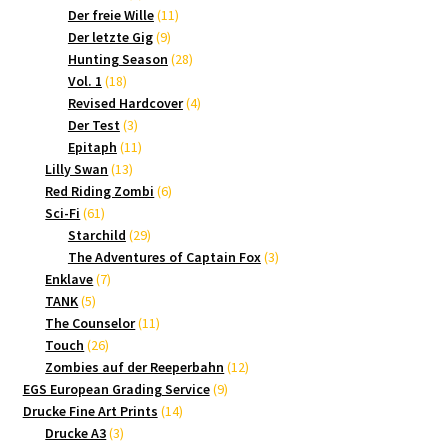
Produkte
11
Der freie Wille
11
9
Produkte
Der letzte Gig
9
Produkte
28
Hunting Season
28
18
Produkte
Vol. 1
18
Produkte
4
Revised Hardcover
4
3
Produkte
Der Test
3
Produkte
11
Epitaph
11
13
Produkte
Lilly Swan
13
Produkte
6
Red Riding Zombi
6
61
Produkte
Sci-Fi
61
Produkte
29
Starchild
29
Produkte
3
The Adventures of Captain Fox
3
7
Produkte
Enklave
7
5
Produkte
TANK
5
Produkte
11
The Counselor
11
26
Produkte
Touch
26
Produkte
12
Zombies auf der Reeperbahn
12
9
Produkte
EGS European Grading Service
9
14
Produkte
Drucke Fine Art Prints
14
3
Produkte
Drucke A3
3