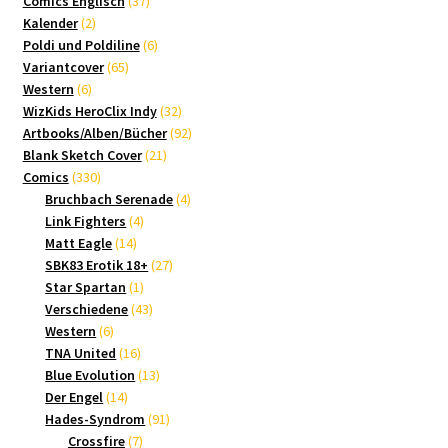
Comics Englisch
37
2
Produkte
Kalender
2
Produkte
6
Poldi und Poldiline
6
65
Produkte
Variantcover
65
6
Produkte
Western
6
Produkte
32
WizKids HeroClix Indy
32
Produkte
92
Artbooks/Alben/Bücher
92
21
Produkte
Blank Sketch Cover
21
330
Produkte
Comics
330
Produkte
4
Bruchbach Serenade
4
4
Produkte
Link Fighters
4
14
Produkte
Matt Eagle
14
Produkte
27
SBK83 Erotik 18+
27
1
Produkte
Star Spartan
1
Produkt
43
Verschiedene
43
6
Produkte
Western
6
Produkte
16
TNA United
16
Produkte
13
Blue Evolution
13
14
Produkte
Der Engel
14
Produkte
91
Hades-Syndrom
91
7
Produkte
Crossfire
7