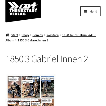
Zur
Zum
Menü
Navigation
Inhalt
springen
springen
Angebote
Start
Shop
Comics
Western
1850 Teil 3 Gabriel A4 HC
Unterm
Album
1850 3 Gabriel Innen 2
Shop
öffnen
Über uns
1850 3 Gabriel Innen 2