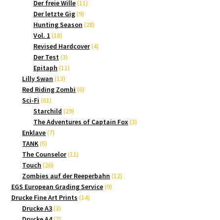
Produkte
11
Der freie Wille
11
9
Produkte
Der letzte Gig
9
Produkte
28
Hunting Season
28
18
Produkte
Vol. 1
18
Produkte
4
Revised Hardcover
4
3
Produkte
Der Test
3
Produkte
11
Epitaph
11
13
Produkte
Lilly Swan
13
Produkte
6
Red Riding Zombi
6
61
Produkte
Sci-Fi
61
Produkte
29
Starchild
29
Produkte
3
The Adventures of Captain Fox
3
7
Produkte
Enklave
7
5
Produkte
TANK
5
Produkte
11
The Counselor
11
26
Produkte
Touch
26
Produkte
12
Zombies auf der Reeperbahn
12
9
Produkte
EGS European Grading Service
9
14
Produkte
Drucke Fine Art Prints
14
3
Produkte
Drucke A3
3
Produkte
7
Drucke A4
7