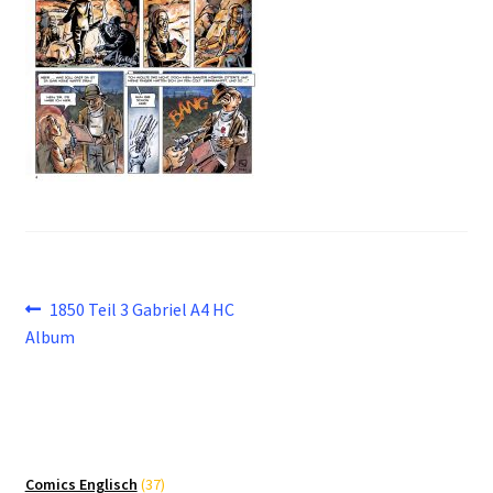
Beitragsnavigation
Vorheriger
1850 Teil 3 Gabriel A4 HC
Beitrag:
Album
37
Comics Englisch
37