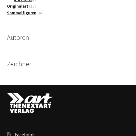
13
Produkte
Originalart
13
Produkte
4
Sammelfiguren
4
Produkte
Autoren
Zeichner
Facebook