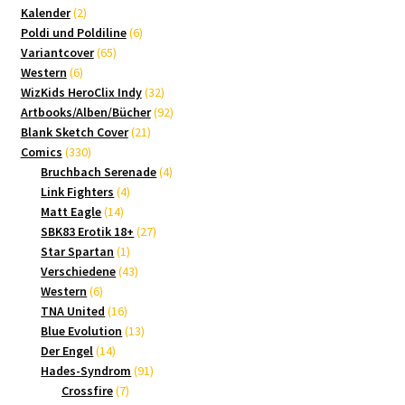
2
Produkte
Kalender
2
Produkte
6
Poldi und Poldiline
6
65
Produkte
Variantcover
65
6
Produkte
Western
6
Produkte
32
WizKids HeroClix Indy
32
Produkte
92
Artbooks/Alben/Bücher
92
21
Produkte
Blank Sketch Cover
21
330
Produkte
Comics
330
Produkte
4
Bruchbach Serenade
4
4
Produkte
Link Fighters
4
14
Produkte
Matt Eagle
14
Produkte
27
SBK83 Erotik 18+
27
1
Produkte
Star Spartan
1
Produkt
43
Verschiedene
43
6
Produkte
Western
6
Produkte
16
TNA United
16
Produkte
13
Blue Evolution
13
14
Produkte
Der Engel
14
Produkte
91
Hades-Syndrom
91
7
Produkte
Crossfire
7