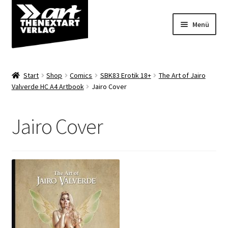
Zur
Zum
Menü
Navigation
Inhalt
springen
springen
Angebote
Start
Shop
Comics
SBK83 Erotik 18+
The Art of Jairo
Unterm
Valverde HC A4 Artbook
Jairo Cover
Shop
öffnen
Über uns
Jairo Cover