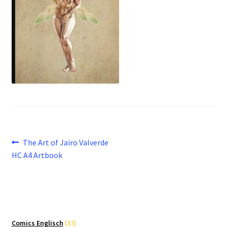
Beitragsnavigation
Vorheriger
The Art of Jairo Valverde
Beitrag:
HC A4 Artbook
37
Comics Englisch
37