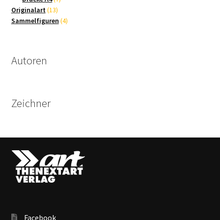
13
Produkte
Originalart
13
Produkte
4
Sammelfiguren
4
Produkte
Autoren
Zeichner
Facebook