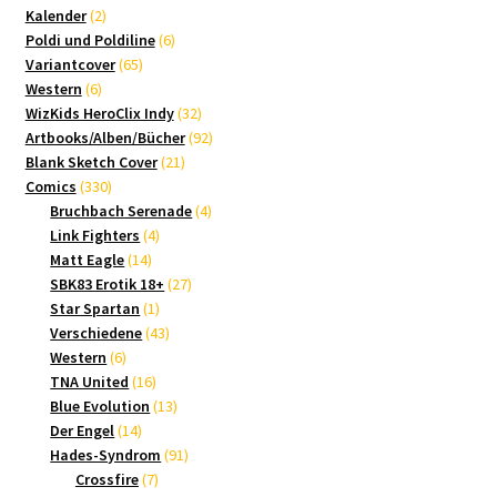
2
Produkte
Kalender
2
Produkte
6
Poldi und Poldiline
6
65
Produkte
Variantcover
65
6
Produkte
Western
6
Produkte
32
WizKids HeroClix Indy
32
Produkte
92
Artbooks/Alben/Bücher
92
21
Produkte
Blank Sketch Cover
21
330
Produkte
Comics
330
Produkte
4
Bruchbach Serenade
4
4
Produkte
Link Fighters
4
14
Produkte
Matt Eagle
14
Produkte
27
SBK83 Erotik 18+
27
1
Produkte
Star Spartan
1
Produkt
43
Verschiedene
43
6
Produkte
Western
6
Produkte
16
TNA United
16
Produkte
13
Blue Evolution
13
14
Produkte
Der Engel
14
Produkte
91
Hades-Syndrom
91
7
Produkte
Crossfire
7