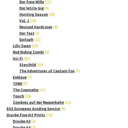
Produkte
11
Der freie Wille
11
9
Produkte
Der letzte Gig
9
Produkte
28
Hunting Season
28
18
Produkte
Vol. 1
18
Produkte
4
Revised Hardcover
4
3
Produkte
Der Test
3
Produkte
11
Epitaph
11
13
Produkte
Lilly Swan
13
Produkte
6
Red Riding Zombi
6
61
Produkte
Sci-Fi
61
Produkte
29
Starchild
29
Produkte
3
The Adventures of Captain Fox
3
7
Produkte
Enklave
7
5
Produkte
TANK
5
Produkte
11
The Counselor
11
26
Produkte
Touch
26
Produkte
12
Zombies auf der Reeperbahn
12
9
Produkte
EGS European Grading Service
9
14
Produkte
Drucke Fine Art Prints
14
3
Produkte
Drucke A3
3
Produkte
7
Drucke A4
7