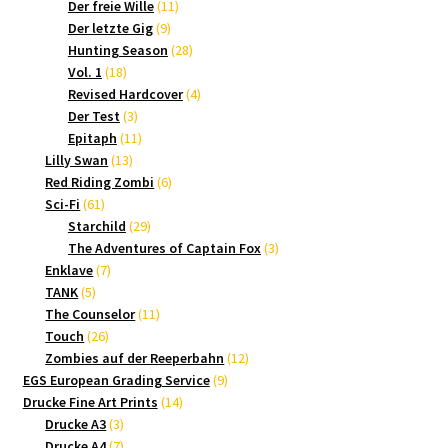
Produkte
11
Der freie Wille
11
9
Produkte
Der letzte Gig
9
Produkte
28
Hunting Season
28
18
Produkte
Vol. 1
18
Produkte
4
Revised Hardcover
4
3
Produkte
Der Test
3
Produkte
11
Epitaph
11
13
Produkte
Lilly Swan
13
Produkte
6
Red Riding Zombi
6
61
Produkte
Sci-Fi
61
Produkte
29
Starchild
29
Produkte
3
The Adventures of Captain Fox
3
7
Produkte
Enklave
7
5
Produkte
TANK
5
Produkte
11
The Counselor
11
26
Produkte
Touch
26
Produkte
12
Zombies auf der Reeperbahn
12
9
Produkte
EGS European Grading Service
9
14
Produkte
Drucke Fine Art Prints
14
3
Produkte
Drucke A3
3
Produkte
7
Drucke A4
7