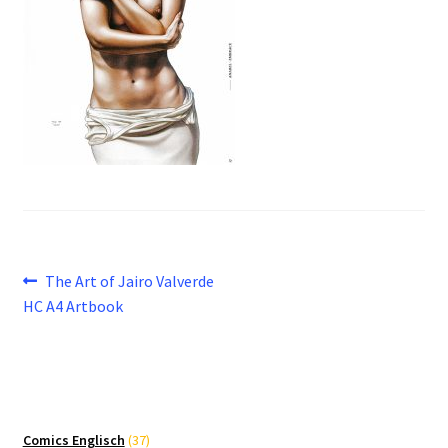
Beitragsnavigation
Vorheriger
The Art of Jairo Valverde
Beitrag:
HC A4 Artbook
37
Comics Englisch
37