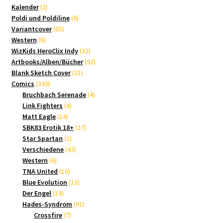
2
Produkte
Kalender
2
Produkte
6
Poldi und Poldiline
6
65
Produkte
Variantcover
65
6
Produkte
Western
6
Produkte
32
WizKids HeroClix Indy
32
Produkte
92
Artbooks/Alben/Bücher
92
21
Produkte
Blank Sketch Cover
21
330
Produkte
Comics
330
Produkte
4
Bruchbach Serenade
4
4
Produkte
Link Fighters
4
14
Produkte
Matt Eagle
14
Produkte
27
SBK83 Erotik 18+
27
1
Produkte
Star Spartan
1
Produkt
43
Verschiedene
43
6
Produkte
Western
6
Produkte
16
TNA United
16
Produkte
13
Blue Evolution
13
14
Produkte
Der Engel
14
Produkte
91
Hades-Syndrom
91
7
Produkte
Crossfire
7