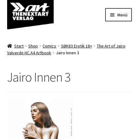
Zur
Zum
Menü
Navigation
Inhalt
springen
springen
Angebote
Start
Shop
Comics
SBK83 Erotik 18+
The Art of Jairo
Unterm
Valverde HC A4 Artbook
Jairo Innen 3
Shop
öffnen
Über uns
Jairo Innen 3