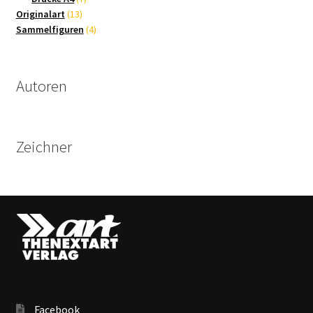
13
Produkte
Originalart
13
Produkte
4
Sammelfiguren
4
Produkte
Autoren
Zeichner
Facebook