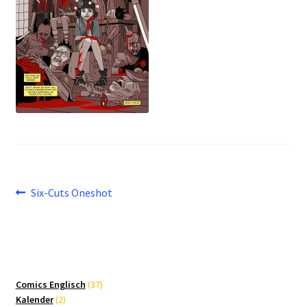
Beitragsnavigation
Vorheriger
Six-Cuts Oneshot
Beitrag:
37
Comics Englisch
37
2
Produkte
Kalender
2