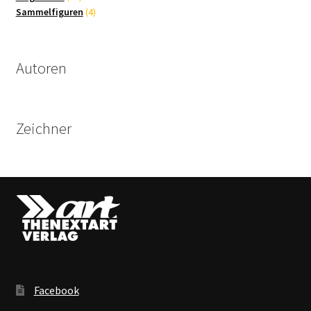
Produkte
4
Sammelfiguren
4
Produkte
Autoren
Zeichner
Facebook