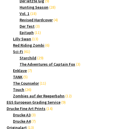
9
Produkte
Der letzte Gig
9
Produkte
28
Hunting Season
28
18
Produkte
Vol. 1
18
Produkte
4
Revised Hardcover
4
3
Produkte
Der Test
3
Produkte
11
Epitaph
11
13
Produkte
Lilly Swan
13
Produkte
6
Red Riding Zombi
6
61
Produkte
Sci-Fi
61
Produkte
29
Starchild
29
Produkte
3
The Adventures of Captain Fox
3
7
Produkte
Enklave
7
5
Produkte
TANK
5
Produkte
11
The Counselor
11
26
Produkte
Touch
26
Produkte
12
Zombies auf der Reeperbahn
12
9
Produkte
EGS European Grading Service
9
14
Produkte
Drucke Fine Art Prints
14
3
Produkte
Drucke A3
3
Produkte
7
Drucke A4
7
13
Produkte
Originalart
13