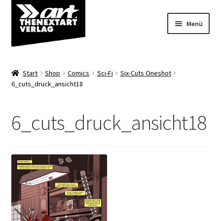
Zur
Zum
Menü
Navigation
Inhalt
springen
springen
Angebote
Start
Shop
Comics
Sci-Fi
Six-Cuts Oneshot
Unterm
6_cuts_druck_ansicht18
Shop
öffnen
Über uns
6_cuts_druck_ansicht18