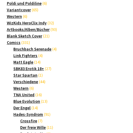
Produkte
6
Poldi und Poldiline
6
65
Produkte
Variantcover
65
6
Produkte
Western
6
Produkte
32
WizKids HeroClix Indy
32
Produkte
93
Artbooks/Alben/Bücher
93
21
Produkte
Blank Sketch Cover
21
331
Produkte
Comics
331
Produkte
4
Bruchbach Serenade
4
4
Produkte
Link Fighters
4
14
Produkte
Matt Eagle
14
Produkte
27
SBK83 Erotik 18+
27
1
Produkte
Star Spartan
1
Produkt
44
Verschiedene
44
6
Produkte
Western
6
Produkte
16
TNA United
16
Produkte
13
Blue Evolution
13
14
Produkte
Der Engel
14
Produkte
91
Hades-Syndrom
91
7
Produkte
Crossfire
7
Produkte
11
Der freie Wille
11