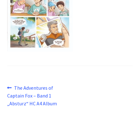
Beitragsnavigation
Vorheriger
The Adventures of
Beitrag:
Captain Fox – Band 1
„Absturz“ HC A4 Album