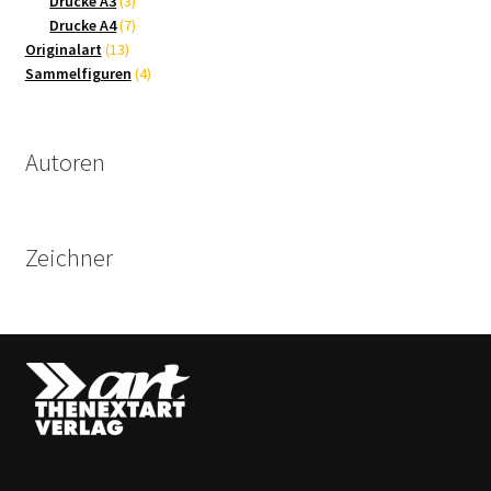
Drucke A3
3
Produkte
7
Drucke A4
7
13
Produkte
Originalart
13
Produkte
4
Sammelfiguren
4
Produkte
Autoren
Zeichner