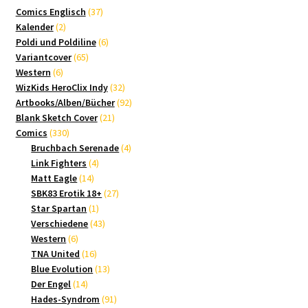
37
Comics Englisch
37
2
Produkte
Kalender
2
Produkte
6
Poldi und Poldiline
6
65
Produkte
Variantcover
65
6
Produkte
Western
6
Produkte
32
WizKids HeroClix Indy
32
Produkte
92
Artbooks/Alben/Bücher
92
21
Produkte
Blank Sketch Cover
21
330
Produkte
Comics
330
Produkte
4
Bruchbach Serenade
4
4
Produkte
Link Fighters
4
14
Produkte
Matt Eagle
14
Produkte
27
SBK83 Erotik 18+
27
1
Produkte
Star Spartan
1
Produkt
43
Verschiedene
43
6
Produkte
Western
6
Produkte
16
TNA United
16
Produkte
13
Blue Evolution
13
14
Produkte
Der Engel
14
Produkte
91
Hades-Syndrom
91