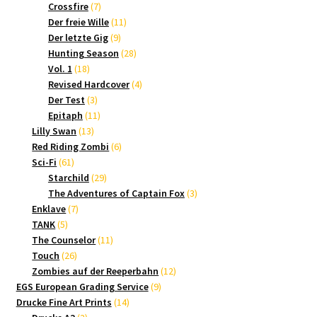
7
Produkte
Crossfire
7
Produkte
11
Der freie Wille
11
9
Produkte
Der letzte Gig
9
Produkte
28
Hunting Season
28
18
Produkte
Vol. 1
18
Produkte
4
Revised Hardcover
4
3
Produkte
Der Test
3
Produkte
11
Epitaph
11
13
Produkte
Lilly Swan
13
Produkte
6
Red Riding Zombi
6
61
Produkte
Sci-Fi
61
Produkte
29
Starchild
29
Produkte
3
The Adventures of Captain Fox
3
7
Produkte
Enklave
7
5
Produkte
TANK
5
Produkte
11
The Counselor
11
26
Produkte
Touch
26
Produkte
12
Zombies auf der Reeperbahn
12
9
Produkte
EGS European Grading Service
9
14
Produkte
Drucke Fine Art Prints
14
3
Produkte