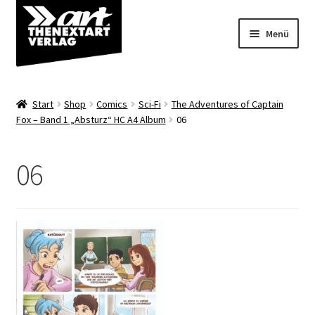
Zur
Zum
Menü
Navigation
Inhalt
springen
springen
Angebote
Start
Shop
Comics
Sci-Fi
The Adventures of Captain
Unterm
Fox – Band 1 „Absturz“ HC A4 Album
06
Shop
öffnen
Über uns
06